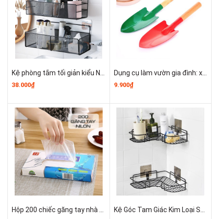
Kệ phòng tắm tối giản kiểu Nhật, giá đựng sữa tắm, bàn trang điểm, giỏ treo nhiều móc dung tích lớn A2743
Dụng cụ làm vườn gia đình: xẻng, nhổ cỏ, xới đất, dụng cụ trồng cây trong chậu, xẻng nhỏ cán gỗ, xẻng đào cát cho trẻ em A2721
38.000₫
9.900₫
Hộp 200 chiếc găng tay nhà bếp dùng một lần dày, có thể co lại, màng nhựa PVC dùng trong thực phẩm A2623
Kệ Góc Tam Giác Kim Loại Sơn Tĩnh Điện Để Đồ Kệ Nhà Tắm Dán Tường Tiện Lợi T0712