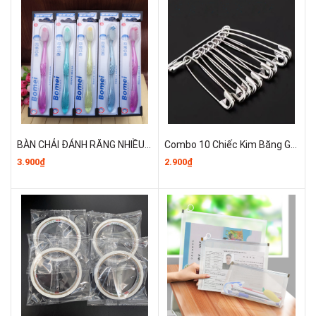
BÀN CHẢI ĐÁNH RĂNG NHIỀU MÀU BOMEI A1453
Combo 10 Chiếc Kim Băng Gài quần áo đa năng, Ghim Cố Định Vật Dụng Cài áo A1434
3.900₫
2.900₫