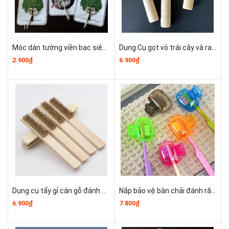
Móc dán tường viền bạc siêu dính bằng thép không gỉ cho nhà bếp và phòng tắm cao cấp A1513
Dụng Cụ gọt vỏ trái cây và rau củ, dao bào cán gỗ, dụng cụ bào kéo, gọt vỏ thép không gỉ T1051
2.900₫
6.900₫
Dụng cụ tẩy gỉ cán gỗ đánh bóng làm sạch, bàn chải dây thép mạ đồng, bộ dụng cụ kim loại A2112
Nắp bảo vệ bàn chải đánh răng, hộp đựng bàn chải đánh răng bằng nhựa di động A2551
6.900₫
7.800₫