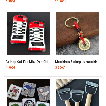
6.900₫
10.900₫
Bộ Kẹp Cài Tóc Màu Đen Ghim Bên Gọn Gàng, Kẹp Tóc Nữ Kẹp Mini Cố Định Tóc Không Trơn Trượt T1123
Móc khóa 5 đồng xu móc khóa Dây thừng thắt nút đỏ hình ngũ hoàng đế A1143
4.900₫
3.900₫