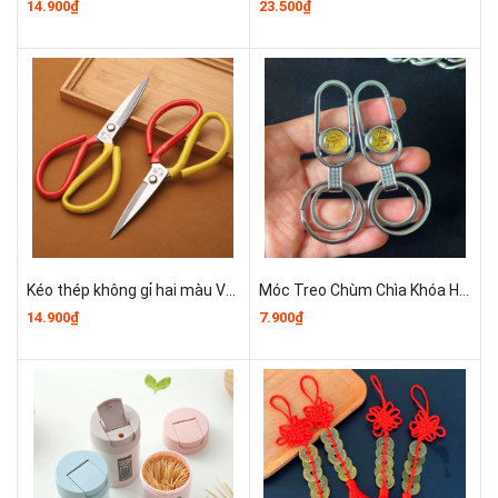
14.900₫
23.500₫
Kéo thép không gỉ hai màu Vàng đỏ cho nhà bếp gia đình kéo cắt vải cắt giấy đóng gói cắt băng keo A2412
Móc Treo Chùm Chìa Khóa Họa Tiết LOGO Xe hơi A2132
14.900₫
7.900₫