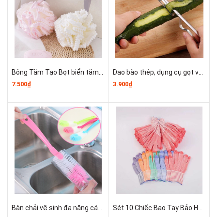
Bông Tắm Tạo Bọt biển tắm lớn, bọt biển tắm cao cấp không bị lan rộng, siêu mềm và dễ tạo bọt A3553
Dao bào thép, dụng cụ gọt vỏ kim loại, dụng cụ gọt vỏ trái cây và rau củ nhỏ gọn dễ sử dụng T1243
7.500₫
3.900₫
Bàn chải vệ sinh đa năng cán dài dùng để vệ sinh nồi, cốc, tách trà, bình giữ nhiệt, bình sữa trẻ em A1934
Sét 10 Chiếc Bao Tay Bảo Hộ Lao Động ,Găng tay đan sọc nhiều màu, găng tay làm việc, găng tay len A0331