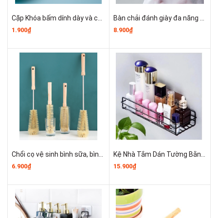
Cặp Khóa bấm dính dày và chắc chắn dán tường treo đồ dùng, giá đỡ ổ cắm điện gắn tường chịu lực A0522
Bàn chải đánh giày đa năng dùng trong gia đình, dụng cụ đánh giày giặt quần áo có bình đựng xà phòng A2943
1.900₫
8.900₫
Chổi cọ vệ sinh bình sữa, bình giữ nhiệt, ấm đun nước và cốc đựng nước chổi dài có thể treo A3112
Kệ Nhà Tắm Dán Tường Bằng Kim Loại, Kệ Gia Vị Nhà Bếp Đựng Đồ Trang Trí Decor Phòng Khách A2751
6.900₫
15.900₫