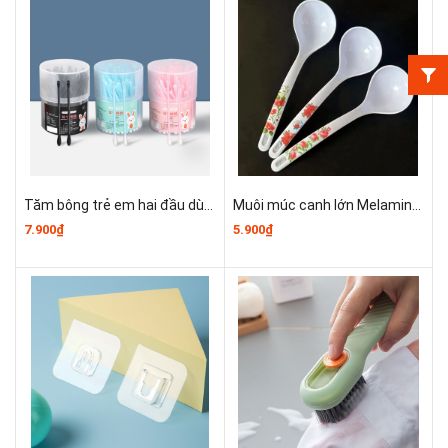
Tăm bông trẻ em hai đầu dùng một để vệ sinh tai, ngoáy tai và tăm bông mỹ phẩm tẩy trang A2041
Muôi múc canh lớn Melamine, Muôi múc canh lớn bằng nhựa họa tiết xinh xắn T1032
7.900₫
5.900₫