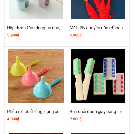
Hộp đựng tăm dùng tại nhà, phòng khách, bàn ăn, sử dụng trong gia đình, hộp đựng tăm có nắp lật A1724
Mặt dây chuyền năm đồng xu thắt nút Trung Quốc thu hút tài lộc, Đồng Xu Phong Thủy T0451
5.900₫
4.900₫
Phễu rót chất lỏng, dụng cụ rót chất lỏng dạng phễu nhựa đa năng nhiều màu sắc A1621
Bàn chải đánh giày bằng tre tự nhiên, lông cứng, bàn chải đánh giày, bàn chải thảm giặt T0442-T0443
4.800₫
7.500₫