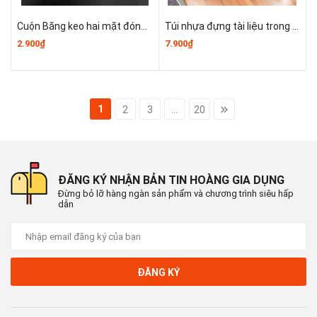
Cuộn Băng keo hai mặt đóng gói riêng lẻ, băng keo văn phòng phẩm học sinh T0351
Túi nhựa đựng tài liệu trong suốt có khóa kéo, túi đựng giấy thi/tài liệu, đựng bút chì A1421
2.900₫
7.900₫
1
2
3
...
20
ĐĂNG KÝ NHẬN BẢN TIN HOÀNG GIA DỤNG
Đừng bỏ lỡ hàng ngàn sản phẩm và chương trình siêu hấp
dẫn
ĐĂNG KÝ