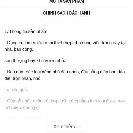
MÔ TẢ SẢN PHẨM
CHÍNH SÁCH BẢO HÀNH
1. Thông tin sản phẩm
- Dụng cụ làm vườn mini thích hợp cho công việc trồng cây tại
nhà, ban công,
sân thượng hay khu vườn nhỏ.
- Bao gồm các loại xẻng nhỏ đầu nhọn, đầu bằng giúp bạn đào
đất, trộn phân, nhổ
cỏ hiệu quả.
- Cán gỗ chắc chắn kết hợp lưỡi xẻng bằng kim loại được sơn
tĩnh điện, chống gỉ
sét, đảm bảo độ bền lâu dài.
Xem thêm
- Sản phẩm nhỏ gọn, nhẹ, dễ sử dụng cho cả người lớn và trẻ