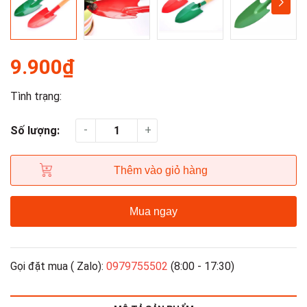
9.900₫
Tình trạng:
-
+
Số lượng:
Thêm vào giỏ hàng
Mua ngay
Gọi đặt mua ( Zalo):
0979755502
(8:00 - 17:30)