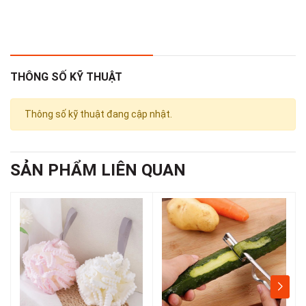
em khi tham gia hoạt
động ngoài trời.
THÔNG SỐ KỸ THUẬT
2. Tiện ích sản phẩm
- Dễ dàng sử dụng cho các công việc làm vườn như xới đất,
Thông số kỹ thuật đang cập nhật.
gieo hạt, trồng cây,
nhổ cỏ, xúc đất trồng cây trong chậu.
SẢN PHẨM LIÊN QUAN
- Thiết kế nhỏ gọn, linh hoạt, dễ cầm nắm và thao tác trong
không gian hẹp.
- Đầu xẻng sắc bén giúp đào đất nhanh chóng và chính xác, tiết
kiệm thời gian
làm vườn.
- Tay cầm bằng gỗ không gây đau tay khi cầm nắm lâu dài.