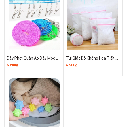
Dây Phơi Quần Áo Dây Móc Treo Quần Áo Thông Minh Rút Gọn 5m A1321
Túi Giặt Đồ Không Họa Tiết A3541
5.200₫
6.200₫