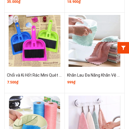
35.000₫
18.900₫
Chổi và Ki Hốt Rác Mini Quét Dọn Vật Dụng A3414
Khăn Lau Đa Năng Khăn Vệ Sinh Khăn Lau Bếp Tiện Dụng A0242
7.500₫
999₫