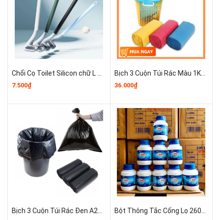
Chổi Cọ Toilet Silicon chữ L Vệ Sinh Bồn Cầu Nhà Tắm A0443
Bịch 3 Cuộn Túi Rác Màu 1KG A2711
7.500₫
36.000₫
Bịch 3 Cuộn Túi Rác Đen A2611
Bột Thông Tắc Cống Lọ 260gr A2912