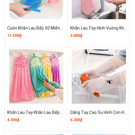
Cuộn Khăn Lau Bếp 50 Miếng A3832
Khăn Lau Tay Hình Vuông Khăn Lau Bếp Vệ Sinh A3842
11.500₫
2.600₫
Khăn Lau Tay Khăn Lau Bếp Treo Tường Vệ Sinh Đa Năng A0412
Găng Tay Cao Su Hình Con Hươu Siêu Dai Siêu Bền A3423
4.300₫
6.200₫