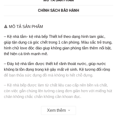
CHÍNH SÁCH BẢO HÀNH
🔺 MÔ TẢ SẢN PHẨM
– Kệ nhà tắm- kệ nhà bếp Thiết kế theo dạng hình tam giác,
giúp tận dụng cá góc chết trong 1 căn phòng. Màu sắc trẻ trung,
hình chữ love độc đáo giup không gian phòng tắm thêm nổi bật,
thể hiện cá tính mạnh mẽ.
– Đáy kệ nhà tắm được thiết kế rãnh thoát nước, giúp nước
không bị tồn đọng trong kệ gây mất vệ sinh. Kệ tương đối rộng
để bạn thỏa sức đựng đồ mà không lo hết chỗ đựng.
– Kệ nhà bếp được làm từ chất liệu cao cấp nên bền và chất,
còn việc gắn chúng lên tường càng đơn giản hơn với miếng hút
chân không chắc chắn không cần khoan đục.
– Kệ dán tường phù hợp với mọi không gian (như nhà tắm, nhà
Xem thêm
bếp, phòng ngủ, phòng khách…)