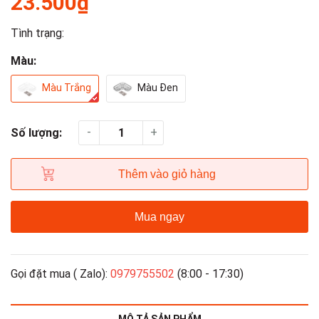
23.500₫
Tình trạng:
Màu:
Màu Trắng
Màu Đen
-
+
Số lượng:
Thêm vào giỏ hàng
Mua ngay
Gọi đặt mua ( Zalo):
0979755502
(8:00 - 17:30)
MÔ TẢ SẢN PHẨM