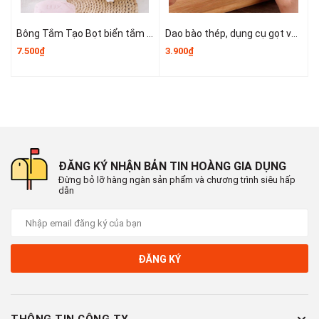
Bông Tắm Tạo Bọt biển tắm lớn, bọt biển tắm cao cấp không bị lan rộng, siêu mềm và dễ tạo bọt A3553
Dao bào thép, dụng cụ gọt vỏ kim loại, dụng cụ gọt vỏ trái cây và rau củ nhỏ gọn dễ sử dụng T1243
7.500₫
3.900₫
6
ĐĂNG KÝ NHẬN BẢN TIN HOÀNG GIA DỤNG
Đừng bỏ lỡ hàng ngàn sản phẩm và chương trình siêu hấp
dẫn
ĐĂNG KÝ
THÔNG TIN CÔNG TY