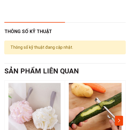
– Kích thước :36*26.7*6cm
– Lưu ý: chỉ dán lên tường gạch men, tường kính,... mặt phẳng
bóng láng. Không được dán lên tường sơn, tường xi măng và
nhám,.. mặt phẳng gồ ghề.=> dán lên kệ sẽ bám không chắc
THÔNG SỐ KỸ THUẬT
Thông số kỹ thuật đang cập nhật.
SẢN PHẨM LIÊN QUAN