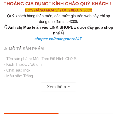
"HOÀNG GIA DỤNG" KÍNH CHÀO QUÝ KHÁCH !
ĐƠN HÀNG MUA SỈ TỐI THIỂU: > 300K
Quý khách hàng thân mến, các mức giá trên web này chỉ áp
dụng cho đơn sỉ >300k
👇
Anh chị Mua lẻ ấn vào LINK SHOPEE dưới đây giúp shop
nhé
👇
shopee.vn/hoangstore247
🔺
MÔ TẢ SẢN PHẨM
- Tên sản phẩm: Móc Treo Đồ Hình Chữ S
- Kích Thước :7x6 cm
- Chất liệu: Inox
- Màu sắc: Trắng
- Móc treo hình chữ S được làm từ chất liệu Inox cao cấp, bền
Xem thêm
đẹp, chắc chắn.
- Móc lớn để bạn treo nhiều vật dụng như: quần áo, cà vạt, túi
xách,…
- Có thể tận dụng móc treo để phơi quần áo ngoài trời.
- Sản phẩm giúp không gian sống nhà bạn trở nên gọn gàng,
ngăn nắp và hiện đại hơn.