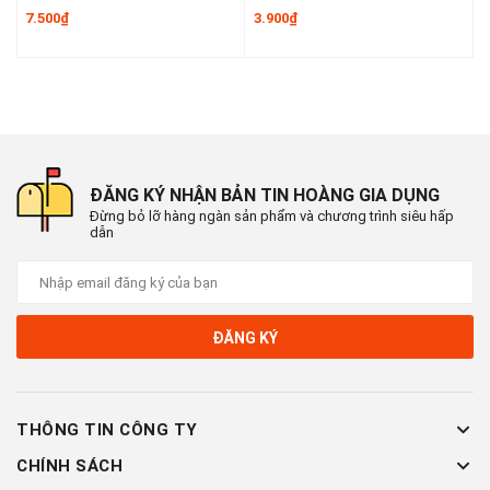
7.500₫
3.900₫
6
#choivesinh #choiotodanang #choilongmem #choivesinhoto
#choilauoto #dungculauchoi #vesinhnhe #choikehe
#choivesinhnoithat #choivanphong #choigiare
#dungculauchuyennghiep #choidep #choilauchuyennghiep
#choinhanh
📞
Hotline : 0902.960.976 (Zalo)
ĐĂNG KÝ NHẬN BẢN TIN HOÀNG GIA DỤNG
🕗 Thời gian làm việc : Sáng 8:00 - 12:00 & Chiều 13:30 -
Đừng bỏ lỡ hàng ngàn sản phẩm và chương trình siêu hấp
dẫn
17:30
🏡 Địa chỉ : 16 Tây lân 3, Bà Điểm, Hóc Môn , TP Hồ Chí
Minh
🚛 Giao hàng toàn quốc
ĐĂNG KÝ
THÔNG TIN CÔNG TY
CHÍNH SÁCH