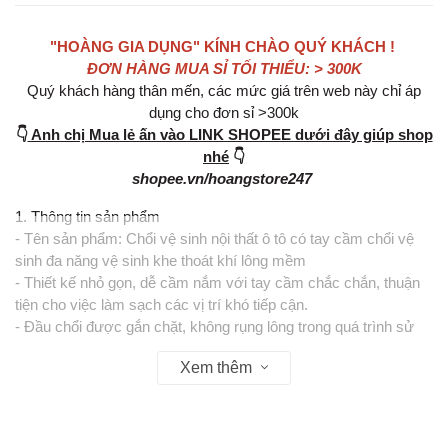
"HOÀNG GIA DỤNG" KÍNH CHÀO QUÝ KHÁCH !
ĐƠN HÀNG MUA SỈ TỐI THIỂU: > 300K
Quý khách hàng thân mến, các mức giá trên web này chỉ áp
dụng cho đơn sỉ >300k
👇
Anh chị Mua lẻ ấn vào LINK SHOPEE dưới đây giúp shop
nhé
👇
shopee.vn/hoangstore247
1. Thông tin sản phẩm
- Tên sản phẩm: Chổi vệ sinh nội thất ô tô có tay cầm chổi vệ
sinh đa năng vệ sinh khe thoát khí lông mềm
- Thiết kế nhỏ gọn, dễ cầm nắm với tay cầm chắc chắn, thuận
tiện cho việc làm sạch các vị trí khó tiếp cận.
- Đầu chổi được gắn chặt, không rụng lông trong quá trình sử
dụng.
Xem thêm
- Kích thước: 15x10.5cm.
- Chất liệu lông mềm mại, không gây trầy xước bề mặt nội thất
ô tô.
- Phù hợp để vệ sinh nội thất ô tô, các khe rãnh, cửa sổ, máy