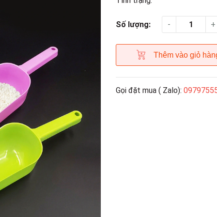
Tình trạng:
-
+
Số lượng:
Thêm vào giỏ hàn
Gọi đặt mua ( Zalo):
0979755