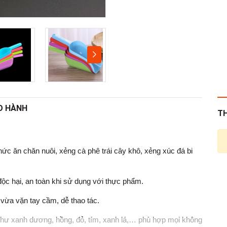
O HÀNH
T
ức ăn chăn nuôi, xẻng cà phê trái cây khô, xẻng xúc đá bi
độc hại, an toàn khi sử dụng với thực phẩm.
vừa vặn tay cầm, dễ thao tác.
như xanh dương, hồng, đỏ, tím, xanh lá,… phù hợp mọi không