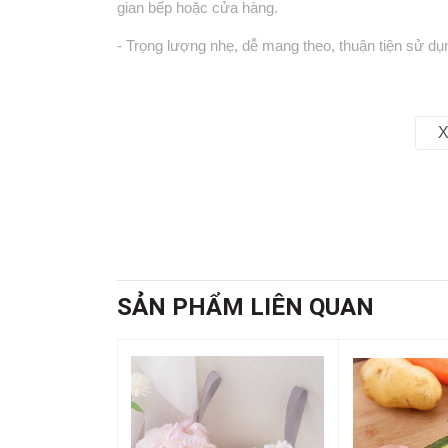
gian bếp hoặc cửa hàng.
- Trọng lượng nhẹ, dễ mang theo, thuận tiện sử dụ
2. Tiện ích sản phẩm
X
- Thiết kế cong lòng sâu giúp xúc được nhiều nguy
- Tay cầm chắc chắn, có lỗ treo tiện lợi cho việc 
- Bề mặt láng mịn dễ vệ sinh, không bám dính thực 
- Chống va đập tốt, không bị nứt vỡ khi rơi nhẹ, dù
SẢN PHẨM LIÊN QUAN
3. Công dụng chức năng
- Dùng để xúc gạo, bột, ngũ cốc, cà phê, trái cây
- Phù hợp sử dụng trong nhà bếp, cửa hàng tạp hóa, 