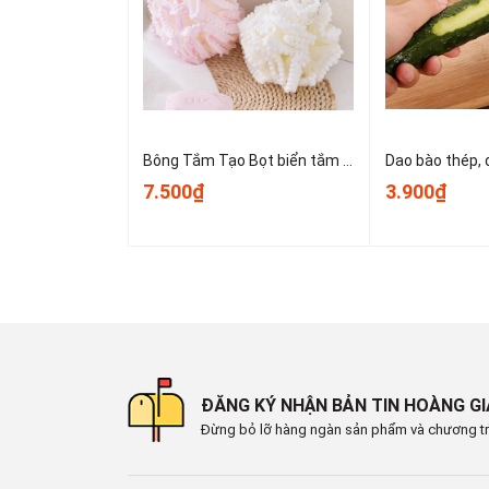
- Giúp định lượng nhanh chóng và dễ dàng, tránh ti
- Có thể sử dụng để xúc đá viên trong các buổi ti
Bông Tắm Tạo Bọt biển tắm lớn, bọt biển tắm cao cấp không bị lan rộng, siêu mềm và dễ tạo bọt A3553
#xengnhua #xengxucgao #xengxucbot #xengxucth
7.500₫
3.900₫
#dungcunhabep #dungcuxucgao #xengnhuamauk #
#xengnhuadabau #xengxucdainox
ĐĂNG KÝ NHẬN BẢN TIN HOÀNG G
Đừng bỏ lỡ hàng ngàn sản phẩm và chương tr