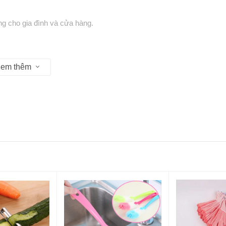
ng cho gia đình và cửa hàng.
em thêm
ên liệu hơn trong một lần sử dụng.
bảo quản và làm khô sau khi sử dụng.
phẩm, tiết kiệm thời gian lau chùi.
ng lâu dài không biến dạng.
 sấy khô, thức ăn cho thú cưng, thức ăn chăn nuôi,…
siêu thị mini, trang trại, kho chứa nguyên liệu.