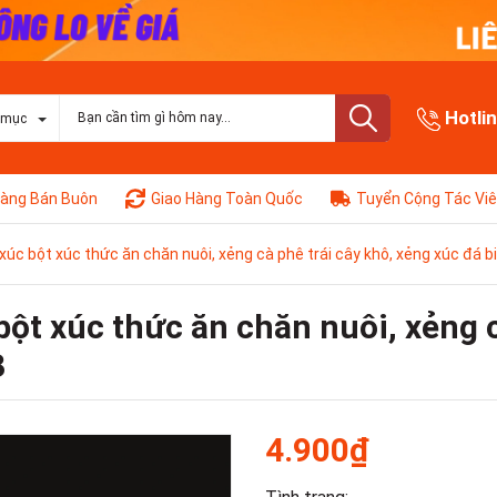
Hotli
 mục
àng Bán Buôn
Giao Hàng Toàn Quốc
Tuyển Cộng Tác Vi
úc bột xúc thức ăn chăn nuôi, xẻng cà phê trái cây khô, xẻng xúc đá b
ột xúc thức ăn chăn nuôi, xẻng c
3
4.900₫