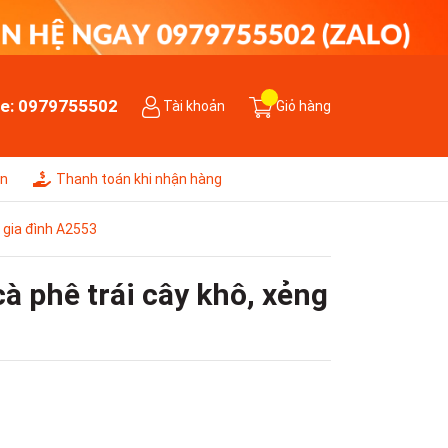
ne:
0979755502
Tài khoản
Giỏ hàng
ên
Thanh toán khi nhận hàng
i gia đình A2553
à phê trái cây khô, xẻng