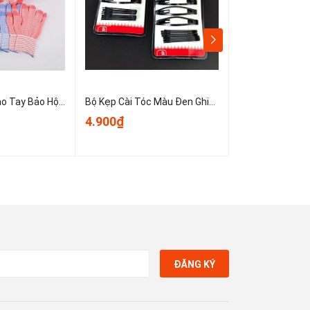
Sét 10 Chiếc Bao Tay Bảo Hộ Lao Động ,Găng tay đan sọc nhiều màu, găng tay làm việc, găng tay len A0331
Bộ Kẹp Cài Tóc Màu Đen Ghim Bên Gọn Gàng, Kẹp Tóc Nữ Kẹp Mini Cố Định Tóc Không Trơn Trượt T1123
4.900₫
3.900₫
ĐĂNG KÝ