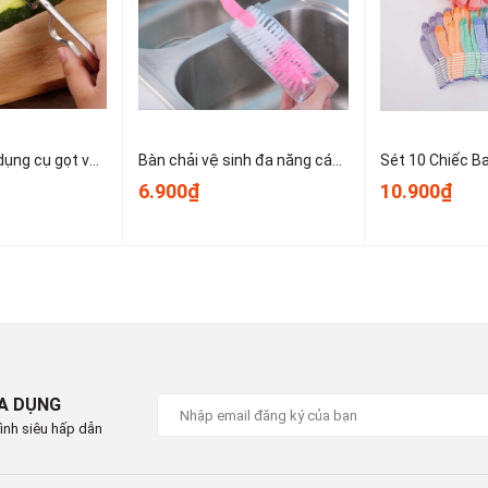
ếp xúc trực tiếp bằng tay, đảm bảo vệ sinh.
ệc, quán nước, nhà hàng,…
Dao bào thép, dụng cụ gọt vỏ kim loại, dụng cụ gọt vỏ trái cây và rau củ nhỏ gọn dễ sử dụng T1243
Bàn chải vệ sinh đa năng cán dài dùng để vệ sinh nồi, cốc, tách trà, bình giữ nhiệt, bình sữa trẻ em A1934
ucan #xengxucda #xengxuccaphe #xengxuctraicaykho
6.900₫
10.900₫
xengxucdaviens #dungcuxucthucan #xengxucdungtienloi
IA DỤNG
ình siêu hấp dẫn