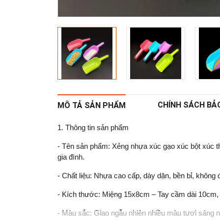
CHÍNH SÁCH BẢ
MÔ TẢ SẢN PHẨM
1. Thông tin sản phẩm
- Tên sản phẩm: Xẻng nhựa xúc gạo xúc bột xúc th
gia đình.
- Chất liệu: Nhựa cao cấp, dày dặn, bền bỉ, không 
- Kích thước: Miệng 15x8cm – Tay cầm dài 10cm, 
- Màu sắc: Giao ngẫu nhiên nhiều màu tươi sáng 