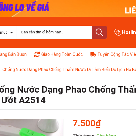
Hotli
 mục
àng Bán Buôn
Giao Hàng Toàn Quốc
Tuyển Cộng Tác Vi
i Chống Nước Dạng Phao Chống Thấm Nước Đi Tắm Biển Du Lịch Hồ Bơ
hống Nước Dạng Phao Chống Thấ
ị Ướt A2514
7.500₫