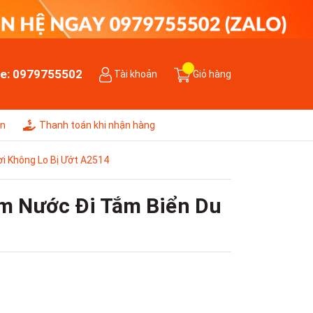
ne:
0979755502
Tài khoản
Giỏ hàng
ên
Thanh toán khi nhận hàng
i Không Lo Bị Ướt A2514
m Nước Đi Tắm Biển Du