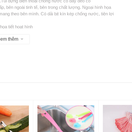
....Túi đựng điện thoại chống nước có dây đeo cổ
, bên ngoài tinh tế, bên trong chất lượng. Ngoại hình họa
mang theo bên mình. Có dải bịt kín kép chống nước, tiện lợi
:
ọa tiết hoạt hình
em thêm
 thấm họa tiết hoạt hình
u 13:30 - 17:30
P Hồ Chí Minh