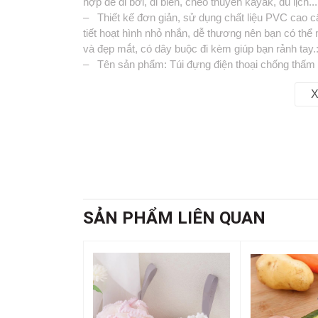
hợp để đi bơi, đi biển, chèo thuyền kayak, du lịch
– Thiết kế đơn giản, sử dụng chất liệu PVC cao cấp
tiết hoạt hình nhỏ nhắn, dễ thương nên bạn có thể 
và đẹp mắt, có dây buộc đi kèm giúp bạn rảnh tay.
– Tên sản phẩm: Túi đựng điện thoại chống thấm h
– Chất liệu: PVC
X
– Kích thước: 10.5CM * 22CM
– Gói hàng bao gồm: 1X Túi đựng điện thoại chống
📞
Hotline : 0902.960.976 (Ms Thúy Vy)
🕗 Thời gian làm việc : Sáng 8:00 - 12:00 & Chiề
🏡 Địa chỉ : 16 Tây lân 3, Bà Điểm, Hóc Môn , T
🚛 Giao hàng toàn quốc
SẢN PHẨM LIÊN QUAN