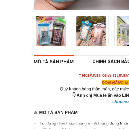
CHÍNH SÁCH BẢ
MÔ TẢ SẢN PHẨM
"HOÀNG GIA DỤNG
ĐƠN HÀNG MUA
Quý khách hàng thân mến, các mức g
👇
Anh chị Mua lẻ ấn vào L
shopee.
🔺
MÔ TẢ SẢN PHẨM
– Túi đựng điện thoại thông minh thông dụng không