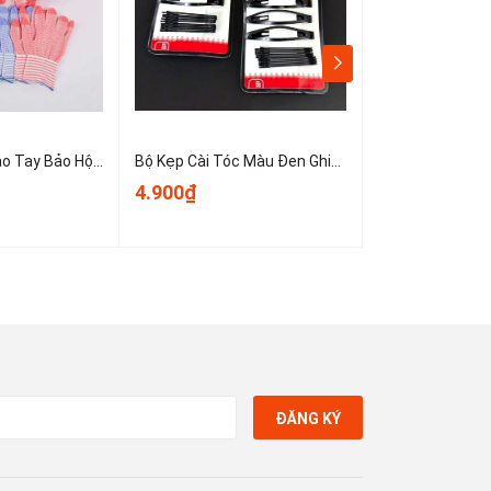
Sét 10 Chiếc Bao Tay Bảo Hộ Lao Động ,Găng tay đan sọc nhiều màu, găng tay làm việc, găng tay len A0331
Bộ Kẹp Cài Tóc Màu Đen Ghim Bên Gọn Gàng, Kẹp Tóc Nữ Kẹp Mini Cố Định Tóc Không Trơn Trượt T1123
4.900₫
3.900₫
ĐĂNG KÝ