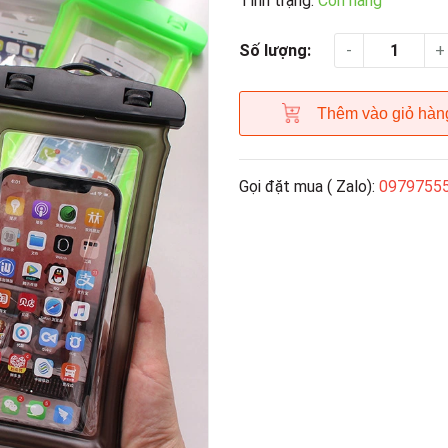
Tình trạng:
Còn hàng
-
+
Số lượng:
Thêm vào giỏ hàn
Gọi đặt mua ( Zalo):
0979755