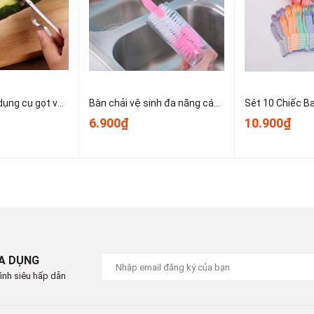
Dao bào thép, dụng cụ gọt vỏ kim loại, dụng cụ gọt vỏ trái cây và rau củ nhỏ gọn dễ sử dụng T1243
Bàn chải vệ sinh đa năng cán dài dùng để vệ sinh nồi, cốc, tách trà, bình giữ nhiệt, bình sữa trẻ em A1934
6.900₫
10.900₫
IA DỤNG
ình siêu hấp dẫn