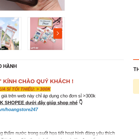
O HÀNH
T
" KÍNH CHÀO QUÝ KHÁCH !
 SỈ TỐI THIỂU: > 300K
iá trên web này chỉ áp dụng cho đơn sỉ >300k
INK SHOPEE dưới đây giúp shop nhé
👇
vn/hoangstore247
 thấm nước trong suốt họa tiết hoạt hình đáng yêu thích