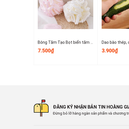
Bông Tắm Tạo Bọt biển tắm lớn, bọt biển tắm cao cấp không bị lan rộng, siêu mềm và dễ tạo bọt A3553
7.500₫
3.900₫
ĐĂNG KÝ NHẬN BẢN TIN HOÀNG G
Đừng bỏ lỡ hàng ngàn sản phẩm và chương tr