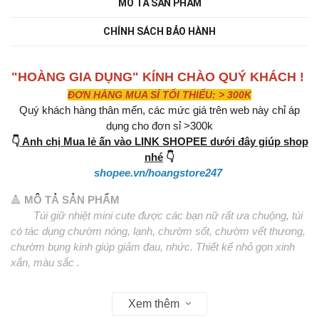
MÔ TẢ SẢN PHẨM
CHÍNH SÁCH BẢO HÀNH
"HOÀNG GIA DỤNG" KÍNH CHÀO QUÝ KHÁCH !
ĐƠN HÀNG MUA SỈ TỐI THIỂU: > 300K
Quý khách hàng thân mến, các mức giá trên web này chỉ áp
dụng cho đơn sỉ >300k
👇
Anh chị Mua lẻ ấn vào LINK SHOPEE dưới đây giúp shop
nhé
👇
shopee.vn/hoangstore247
🔺
MÔ TẢ SẢN PHẨM
Túi giữ nhiệt mini cute được các bạn nữ rất ưa chuộng, túi
có tác dụng chườm nóng, lạnh, chườm sốt, chườm vết thương,
chườm bụng kinh giúp giảm đau, nhức. Thiết kế nhỏ gọn xinh
xắn, màu sắc .
- Chất liệu: Lót cao su + Vải nỉ
Xem thêm
- Nhiệt độ nước thích hợp: Dưới 90 độ C