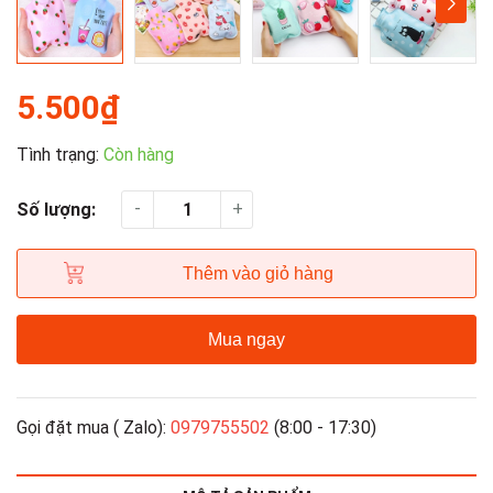
5.500₫
Tình trạng:
Còn hàng
-
+
Số lượng:
Thêm vào giỏ hàng
Mua ngay
Gọi đặt mua ( Zalo):
0979755502
(8:00 - 17:30)