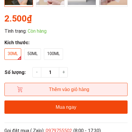
2.500₫
Tình trạng:
Còn hàng
Kích thước:
30ML
50ML
100ML
-
+
Số lượng:
Thêm vào giỏ hàng
Mua ngay
Gọi đặt mua ( Zalo):
0979755502
(8:00 - 17:30)