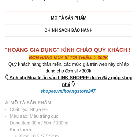
MÔ TẢ SẢN PHẨM
CHÍNH SÁCH BẢO HÀNH
"HOÀNG GIA DỤNG" KÍNH CHÀO QUÝ KHÁCH !
ĐƠN HÀNG MUA SỈ TỐI THIỂU: > 300K
Quý khách hàng thân mến, các mức giá trên web này chỉ áp
dụng cho đơn sỉ >300k
👇
Anh chị Mua lẻ ấn vào LINK SHOPEE dưới đây giúp shop
nhé
👇
shopee.vn/hoangstore247
🔺
MÔ TẢ SẢN PHẨM
- Chất liệu: Nhựa PE
- Màu sắc: Màu trắng đục
- Dung tích: 30ml/ 50ml/ 100ml
- Kích thước:
+ 30ml: 10,5 *7,5*3cm