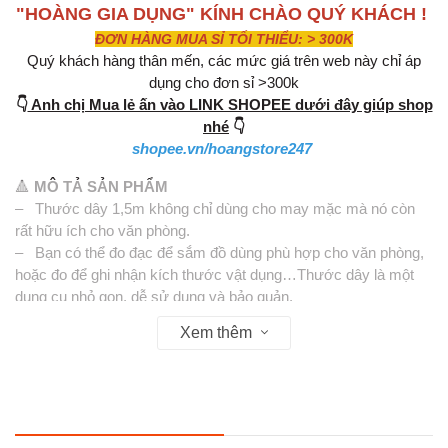
"HOÀNG GIA DỤNG" KÍNH CHÀO QUÝ KHÁCH !
ĐƠN HÀNG MUA SỈ TỐI THIỂU: > 300K
Quý khách hàng thân mến, các mức giá trên web này chỉ áp
dụng cho đơn sỉ >300k
👇
Anh chị Mua lẻ ấn vào LINK SHOPEE dưới đây giúp shop
nhé
👇
shopee.vn/hoangstore247
🔺
MÔ TẢ SẢN PHẨM
– Thước dây 1,5m không chỉ dùng cho may mặc mà nó còn
rất hữu ích cho văn phòng.
– Bạn có thể đo đạc để sắm đồ dùng phù hợp cho văn phòng,
hoặc đo để ghi nhận kích thước vật dụng…Thước dây là một
dụng cụ nhỏ gọn, dễ sử dụng và bảo quản.
– Đây là loại thước dây mềm dẻo, tiện lợi cho nhiều mục đích
Xem thêm
đo khác nhau. Thước cất giữ khá tiện lợi, đặc biệt chiều dài dây
là 1.5m, trên thước chia vạch kích thước rõ ràng giúp bạn đo
nhanh và chính xác các vật dụng chiều dài tương ứng.
– Thước dây sử dụng an toàn và dễ dàng. Thước có độ bền
cao và chịu va đập tốt sử dụng lý tưởng trong văn phòng và gia