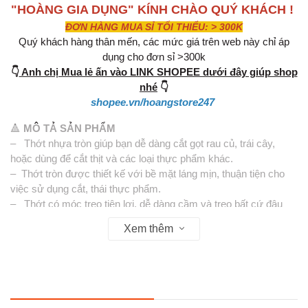
"HOÀNG GIA DỤNG" KÍNH CHÀO QUÝ KHÁCH !
ĐƠN HÀNG MUA SỈ TỐI THIỂU: > 300K
Quý khách hàng thân mến, các mức giá trên web này chỉ áp
dụng cho đơn sỉ >300k
👇
Anh chị Mua lẻ ấn vào LINK SHOPEE dưới đây giúp shop
nhé
👇
shopee.vn/hoangstore247
🔺
MÔ TẢ SẢN PHẨM
– Thớt nhựa tròn giúp bạn dễ dàng cắt gọt rau củ, trái cây,
hoặc dùng để cắt thịt và các loại thực phẩm khác.
– Thớt tròn được thiết kế với bề mặt láng mịn, thuận tiện cho
việc sử dụng cắt, thái thực phẩm.
– Thớt có móc treo tiện lợi, dễ dàng cầm và treo bất cứ đâu
tiết kiệm diện tích cho bếp nhà bạn
Xem thêm
– Thớt tròn có diện tích bề mặt rộng, 3 size tùy thuộc vào từng
nhu cầu sử dụng.
– Thớt nhựa không bị mục nước, sau khi sử dụng chỉ cần rửa
sạch và treo lên cho khô ráo là được.
– Dễ dàng vệ sinh và tẩy rửa bằng các dung dịch tẩy rửa mà