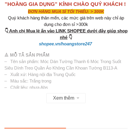
"HOÀNG GIA DỤNG" KÍNH CHÀO QUÝ KHÁCH !
ĐƠN HÀNG MUA SỈ TỐI THIỂU: > 300K
Quý khách hàng thân mến, các mức giá trên web này chỉ áp
dụng cho đơn sỉ >300k
👇
Anh chị Mua lẻ ấn vào LINK SHOPEE dưới đây giúp shop
nhé
👇
shopee.vn/hoangstore247
🔺
MÔ TẢ SẢN PHẨM
– Tên sản phẩm: Móc Dán Tường Thanh 6 Móc Trong Suốt
Siêu Dính Treo Quần Áo Không Cần Khoan Tường B113-A
– Xuất xứ: Hàng nội địa Trung Quốc
– Màu sắc: Trắng trong
– Chất liệu: nhựa Abs
– Kích thước: 40 × 6 cm - 1 thanh 6 móc
Xem thêm
– Vật liệu có thể dán: Gạch men, kính, nhựa mika, mặt phẳng
bóng nhẵn có độ bám dính cao
❌ Vật liệu không thể dán: tường sơn, tường xi măng, kim loại,
gỗ, mặt phẳng gồ ghề, nhám, bụi...vv..... ( chỉ có thể dán khi bề
mặt được xử lí nhẵn bóng