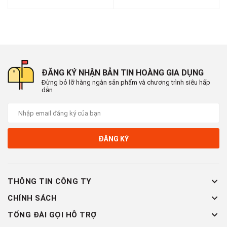
#mocdantuong #mocdantuongchiuluc #mocdantuonginox
#mocdantuongsieuchacsieuben #mocdantuongsieudinh
#mocdantuongdethuong #mocdantuongtrongsuot
#mocdantuongchiulucsieudinh #mocdantuongtreoquanao
#mocdantuong3d #mocdantuongsieuchac
#mocdantuongsieuben #mocdantuongtrong
ĐĂNG KÝ NHẬN BẢN TIN HOÀNG GIA DỤNG
#moctreodantuongsieudinh #moc #moctreoquanao
Đừng bỏ lỡ hàng ngàn sản phẩm và chương trình siêu hấp
#moctreotuong #mocquanao #moctreoquanaogantuong
dẫn
#moctreoquanaodanang #mocdantuongsieuchacsieuben
ĐĂNG KÝ
THÔNG TIN CÔNG TY
CHÍNH SÁCH
TỔNG ĐÀI GỌI HỖ TRỢ