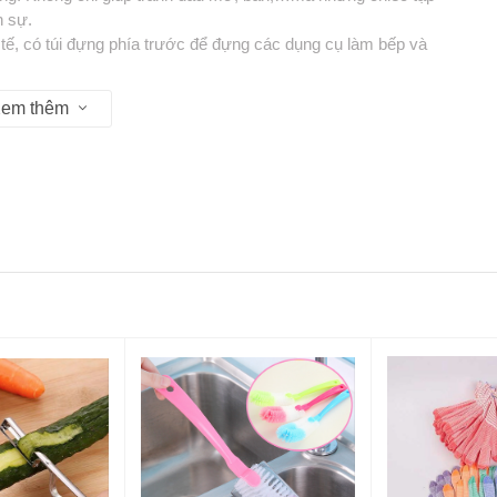
h sự.
 tế, có túi đựng phía trước để đựng các dụng cụ làm bếp và
 cấp, bền đẹp, không thấm nước, dễ dàng làm sạch.
em thêm
nấu ăn, dụng cụ cầm tay và lưu trữ khác.
nấu ăn, dụng cụ cầm tay và lưu trữ khác.
u 13:30 - 17:30
P Hồ Chí Minh