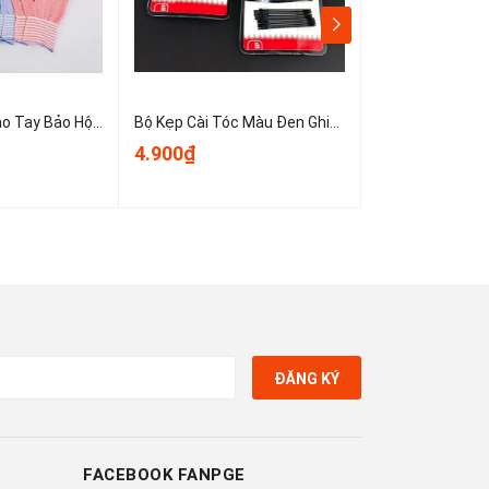
Sét 10 Chiếc Bao Tay Bảo Hộ Lao Động ,Găng tay đan sọc nhiều màu, găng tay làm việc, găng tay len A0331
Bộ Kẹp Cài Tóc Màu Đen Ghim Bên Gọn Gàng, Kẹp Tóc Nữ Kẹp Mini Cố Định Tóc Không Trơn Trượt T1123
4.900₫
3.900₫
ĐĂNG KÝ
FACEBOOK FANPGE