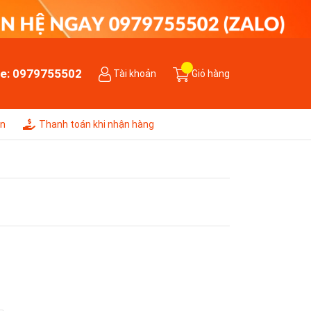
ne:
0979755502
Tài khoản
Giỏ hàng
ên
Thanh toán khi nhận hàng