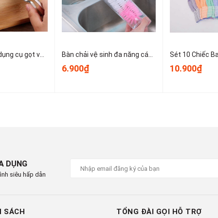
Dao bào thép, dụng cụ gọt vỏ kim loại, dụng cụ gọt vỏ trái cây và rau củ nhỏ gọn dễ sử dụng T1243
Bàn chải vệ sinh đa năng cán dài dùng để vệ sinh nồi, cốc, tách trà, bình giữ nhiệt, bình sữa trẻ em A1934
6.900₫
10.900₫
IA DỤNG
ình siêu hấp dẫn
H SÁCH
TỔNG ĐÀI GỌI HỖ TRỢ