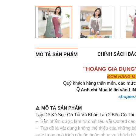
CHÍNH SÁCH BẢ
MÔ TẢ SẢN PHẨM
"HOÀNG GIA DỤNG
ĐƠN HÀNG MUA
Quý khách hàng thân mến, các mức g
👇
Anh chị Mua lẻ ấn vào L
shopee.
🔺
MÔ TẢ SẢN PHẨM
Tạp Dề Kẻ Sọc Có Túi Và Khăn Lau 2 Bên Có Túi
– Sản phẩm được làm từ chất liệu Vải Oxford cao
– Tạp dề là vật dụng không thể thiếu của những bà
cafe trong quá trình nấu ăn hoặc phục vụ khách h