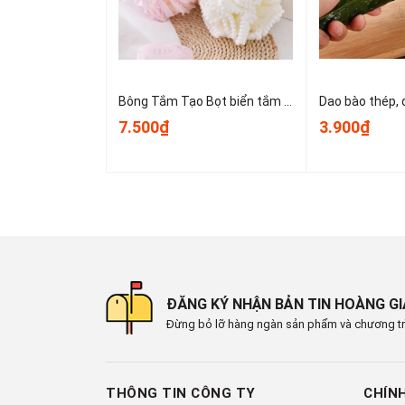
Bông Tắm Tạo Bọt biển tắm lớn, bọt biển tắm cao cấp không bị lan rộng, siêu mềm và dễ tạo bọt A3553
7.500₫
3.900₫
ĐĂNG KÝ NHẬN BẢN TIN HOÀNG G
Đừng bỏ lỡ hàng ngàn sản phẩm và chương tr
THÔNG TIN CÔNG TY
CHÍN