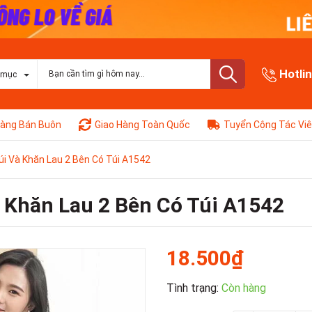
Hotli
 mục
àng Bán Buôn
Giao Hàng Toàn Quốc
Tuyển Cộng Tác Vi
úi Và Khăn Lau 2 Bên Có Túi A1542
à Khăn Lau 2 Bên Có Túi A1542
18.500₫
Tình trạng:
Còn hàng