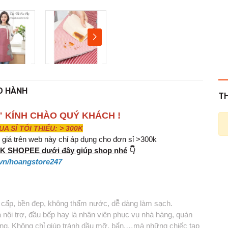
O HÀNH
T
" KÍNH CHÀO QUÝ KHÁCH !
 SỈ TỐI THIỂU: > 300K
iá trên web này chỉ áp dụng cho đơn sỉ >300k
INK SHOPEE dưới đây giúp shop nhé
👇
vn/hoangstore247
 cấp, bền đẹp, không thấm nước, dễ dàng làm sạch.
 nội trợ, đầu bếp hay là nhân viên phục vụ nhà hàng, quán
àng. Không chỉ giúp tránh dầu mỡ, bẩn,…mà những chiếc tạp