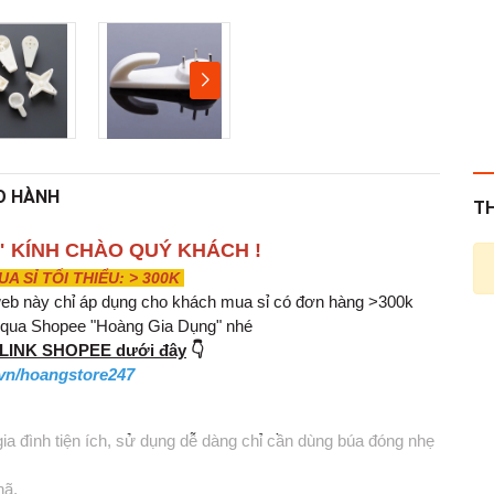
O HÀNH
T
" KÍNH CHÀO QUÝ KHÁCH !
 SỈ TỐI THIỂU: > 300K
eb này chỉ áp dụng cho khách mua sỉ có đơn hàng >300k
g qua Shopee "Hoàng Gia Dụng" nhé
o LINK SHOPEE dưới đây
👇
vn/hoangstore247
ia đình tiện ích, sử dụng dễ dàng chỉ cần dùng búa đóng nhẹ
hã.