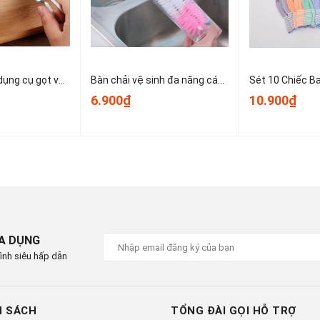
Dao bào thép, dụng cụ gọt vỏ kim loại, dụng cụ gọt vỏ trái cây và rau củ nhỏ gọn dễ sử dụng T1243
Bàn chải vệ sinh đa năng cán dài dùng để vệ sinh nồi, cốc, tách trà, bình giữ nhiệt, bình sữa trẻ em A1934
6.900₫
10.900₫
IA DỤNG
ình siêu hấp dẫn
H SÁCH
TỔNG ĐÀI GỌI HỖ TRỢ