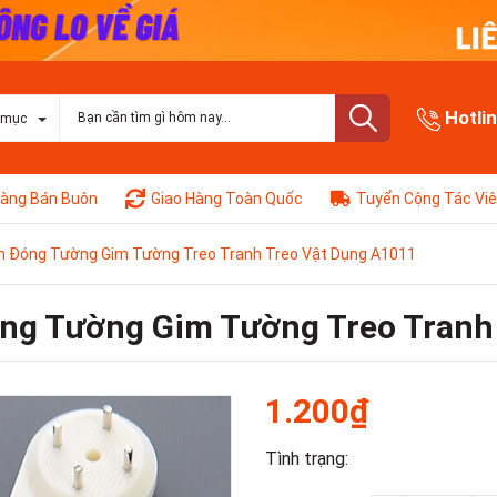
Hotli
 mục
àng Bán Buôn
Giao Hàng Toàn Quốc
Tuyển Cộng Tác Vi
nh Đóng Tường Gim Tường Treo Tranh Treo Vật Dụng A1011
óng Tường Gim Tường Treo Tranh
1.200₫
Tình trạng: