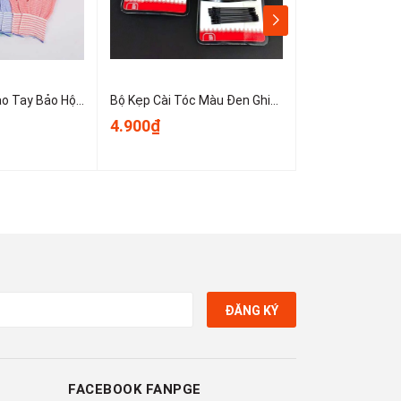
Sét 10 Chiếc Bao Tay Bảo Hộ Lao Động ,Găng tay đan sọc nhiều màu, găng tay làm việc, găng tay len A0331
Bộ Kẹp Cài Tóc Màu Đen Ghim Bên Gọn Gàng, Kẹp Tóc Nữ Kẹp Mini Cố Định Tóc Không Trơn Trượt T1123
4.900₫
3.900₫
ĐĂNG KÝ
FACEBOOK FANPGE