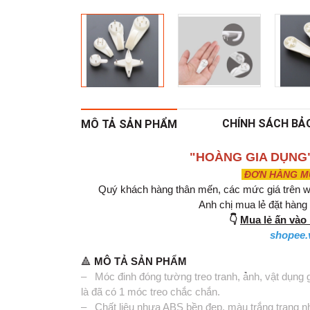
CHÍNH SÁCH BẢ
MÔ TẢ SẢN PHẨM
"HOÀNG GIA DỤNG
ĐƠN HÀNG MUA
Quý khách hàng thân mến, các mức giá trên w
Anh chị mua lẻ đặt hàn
👇
Mua lẻ ấn và
shopee.
🔺
MÔ TẢ SẢN PHẨM
– Móc đinh đóng tường treo tranh, ảnh, vật dụng g
là đã có 1 móc treo chắc chắn.
– Chất liệu nhựa ABS bền đẹp, màu trắng trang n