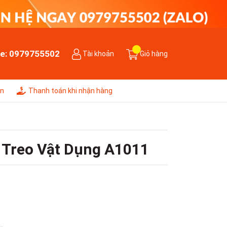
ne:
0979755502
Tài khoản
Giỏ hàng
ên
Thanh toán khi nhận hàng
 Treo Vật Dụng A1011