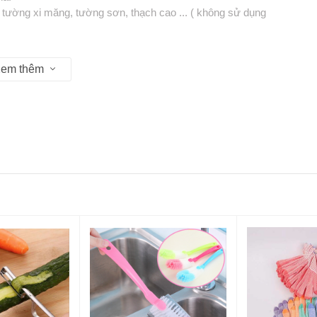
tường xi măng, tường sơn, thạch cao ... ( không sử dụng
em thêm
P Hồ Chí Minh
u 13:30 - 17:30
t hàng vui lòng liên hệ số Hotline để được hỗ trợ nhanh nhất