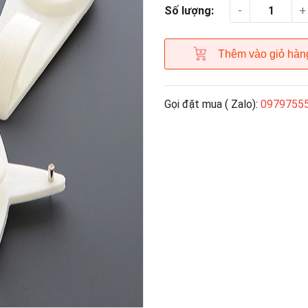
-
+
Số lượng:
Thêm vào giỏ hàn
Gọi đặt mua ( Zalo):
0979755