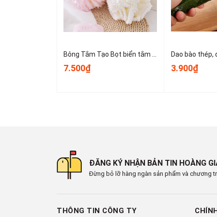
Bông Tắm Tạo Bọt biển tắm lớn, bọt biển tắm cao cấp không bị lan rộng, siêu mềm và dễ tạo bọt A3553
7.500₫
3.900₫
ĐĂNG KÝ NHẬN BẢN TIN HOÀNG G
Đừng bỏ lỡ hàng ngàn sản phẩm và chương tr
THÔNG TIN CÔNG TY
CHÍN