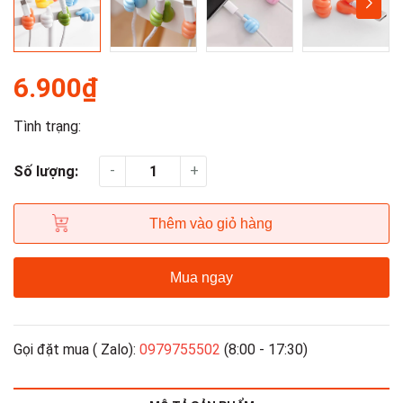
6.900₫
Tình trạng:
-
+
Số lượng:
Thêm vào giỏ hàng
Mua ngay
Gọi đặt mua ( Zalo):
0979755502
(8:00 - 17:30)