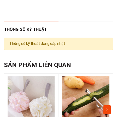
cam, trắng, vàng.
- Trọng lượng nhẹ (~10g), không gây áp lực lên vị trí dán.
- Keo dán 3M siêu dính, giữ chắc móc trên bề mặt tường, kính,
gỗ, kim loại.
- Số lượng : 5 cái
THÔNG SỐ KỸ THUẬT
2. Tiện ích sản phẩm
- Thiết kế hình ngón tay cái ngộ nghĩnh, trang trí không gian làm
Thông số kỹ thuật đang cập nhật.
việc, học tập thêm sinh động.
- Giữ dây cáp sạc, dây tai nghe, dây điện gọn gàng, tránh rối và
đứt cáp.
- Dán được trên nhiều bề mặt phẳng: tường, mặt bàn, tủ,
SẢN PHẨM LIÊN QUAN
gương, kính.
- Tháo keo dễ dàng không để lại vết, không làm hư hại bề mặt.
- Dễ dàng lắp đặt: bóc lớp keo và dán, không cần khoan vít hay
dụng cụ hỗ trợ.
- Phù hợp cho gia đình, văn phòng, trường học hoặc phòng
khách.
3. Công dụng
- Treo và cố định dây cáp sạc điện thoại, máy tính bảng, dây