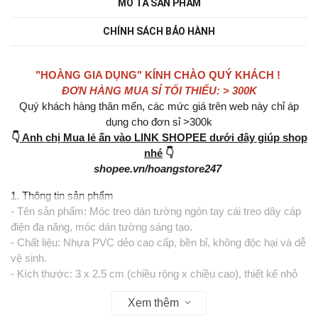
MÔ TẢ SẢN PHẨM
CHÍNH SÁCH BẢO HÀNH
"HOÀNG GIA DỤNG" KÍNH CHÀO QUÝ KHÁCH !
ĐƠN HÀNG MUA SỈ TỐI THIỂU: > 300K
Quý khách hàng thân mến, các mức giá trên web này chỉ áp
dụng cho đơn sỉ >300k
👇
Anh chị Mua lẻ ấn vào LINK SHOPEE dưới đây giúp shop
nhé
👇
shopee.vn/hoangstore247
1. Thông tin sản phẩm
- Tên sản phẩm: Móc treo dán tường ngón tay cái treo dây cáp
điện đa năng, móc dán tường sáng tạo.
- Chất liệu: Nhựa PVC dẻo cao cấp, bền bỉ, không độc hại và dễ
vệ sinh.
- Kích thước: 3 x 2.5 cm (chiều rộng x chiều cao), thiết kế nhỏ
gọn.
Xem thêm
- Màu sắc: Nhiều màu sắc tươi sáng như xanh lá, xanh dương,