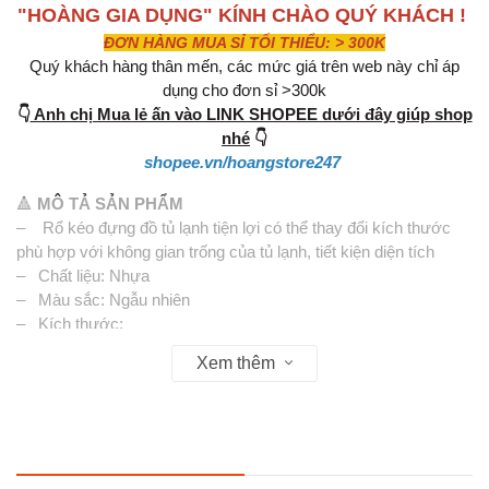
"HOÀNG GIA DỤNG" KÍNH CHÀO QUÝ KHÁCH !
ĐƠN HÀNG MUA SỈ TỐI THIỂU: > 300K
Quý khách hàng thân mến, các mức giá trên web này chỉ áp
dụng cho đơn sỉ >300k
👇
Anh chị Mua lẻ ấn vào LINK SHOPEE dưới đây giúp shop
nhé
👇
shopee.vn/hoangstore247
🔺
MÔ TẢ SẢN PHẨM
– Rổ kéo đựng đồ tủ lạnh tiện lợi có thể thay đổi kích thước
phù hợp với không gian trống của tủ lạnh, tiết kiện diện tích
– Chất liệu: Nhựa
– Màu sắc: Ngẫu nhiên
– Kích thước:
+ Kéo dài: 28.5 x 16.4 x 7.6 cm
Xem thêm
+ Thu gọn: 20.5 x 16.4 x 7.6 cm
📞
Hotline : 0902.960.976 (Ms Thúy Vy)
🕗 Thời gian làm việc : Sáng 8:00 - 12:00 & Chiều 13:30 -
17:30
🏡 Địa chỉ : 16 Tây lân 3, Bà Điểm, Hóc Môn , TP Hồ Chí