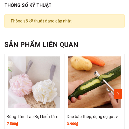
THÔNG SỐ KỸ THUẬT
Minh
🚛 Giao hàng toàn quốc
Thông số kỹ thuật đang cập nhật.
#rokeotulanh #kedungdotulanh #rodungdo #giadung
#hopdungdo #hopdungthucpham #nhacuadoisong #dogiadung
#bansi #hoangstore247
SẢN PHẨM LIÊN QUAN
Bông Tắm Tạo Bọt biển tắm lớn, bọt biển tắm cao cấp không bị lan rộng, siêu mềm và dễ tạo bọt A3553
Dao bào thép, dụng cụ gọt vỏ kim loại, dụng cụ gọt vỏ trái cây và rau củ nhỏ gọn dễ sử dụng T1243
7.500₫
3.900₫
6