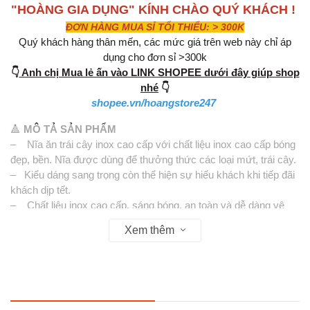
"HOÀNG GIA DỤNG" KÍNH CHÀO QUÝ KHÁCH !
ĐƠN HÀNG MUA SỈ TỐI THIỂU: > 300K
Quý khách hàng thân mến, các mức giá trên web này chỉ áp
dụng cho đơn sỉ >300k
👇
Anh chị Mua lẻ ấn vào LINK SHOPEE dưới đây giúp shop
nhé
👇
shopee.vn/hoangstore247
🔺
MÔ TẢ SẢN PHẨM
– Nĩa ăn trái cây inox cao cấp với chất liệu inox cao cấp bóng
đẹp, bền. Nĩa được dùng để thưởng thức các loại mứt, trái cây.
– Kiểu dáng sang trọng còn thể hiện sự hiếu khách khi tiếp đãi
khách dịp tết.
– Chất liệu inox cao cấp, sáng bóng, an toàn và dễ dàng vệ
sinh.
Xem thêm
– Kích thước nhỏ gọn, dễ dàng mang theo trong những
chuyến dã ngoại.
– Kích thước dài x rộng: 13.5cm x 1cm.
★ Lưu ý: Do sự khác biệt về ánh sáng và màn hình, màu sắc
của sản phẩm thực tế có thể hơi khác so với hình ảnh. Xin hãy