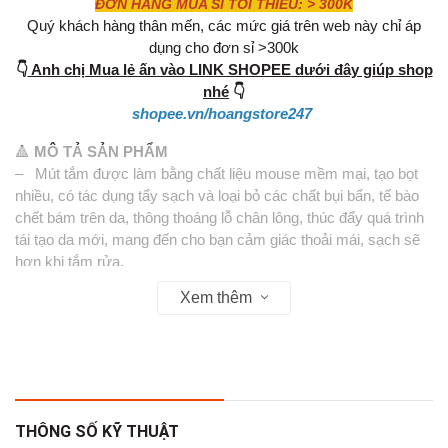
ĐƠN HÀNG MUA SỈ TỐI THIỂU: > 300K
Quý khách hàng thân mến, các mức giá trên web này chỉ áp
dụng cho đơn sỉ >300k
👇
Anh chị Mua lẻ ấn vào LINK SHOPEE dưới đây giúp shop
nhé
👇
shopee.vn/hoangstore247
🔺
MÔ TẢ SẢN PHẨM
– Mút tắm được làm bằng chất liệu mouse mềm mại, tạo bọt
nhiều, có tác dụng tẩy sạch và loại bỏ các chất bụi bẩn, tế bào
chết bám trên da, thông thoáng lỗ chân lông, thúc đẩy quá trình
tái tạo da mới, mang đến cho bạn cảm giác thoải mái, sạch sẽ
hơn khi tắm rửa.
– Sản phẩm còn có tác dụng massage nhẹ nhàng, tăng cường
Xem thêm
khả năng tuần hoàn và hấp thụ dưỡng chất, khiến người dùng
cảm thấy sảng khoái, dễ chịu hơn sau khi tắm.
– Sản phẩm nhỏ gọn, vừa tầm tay, giúp bạn thực hiện thao tác
dễ dàng, nhanh chóng và hiệu quả.
– Phù hợp với mọi độ tuổi, là sản phẩm hữu ích và không thể
thiếu trong gia đình bạn.
THÔNG SỐ KỸ THUẬT
– Màu sắc : hồng- vàng - xanh.