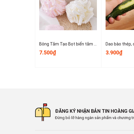
🕗 Thời gian làm việc : Sáng 8:00 - 12:00 & Chiề
🏡 Địa chỉ : 16 Tây lân 3, Bà Điểm, Hóc Môn , T
🚛 Giao hàng toàn quốc
Bông Tắm Tạo Bọt biển tắm lớn, bọt biển tắm cao cấp không bị lan rộng, siêu mềm và dễ tạo bọt A3553
7.500₫
3.900₫
ĐĂNG KÝ NHẬN BẢN TIN HOÀNG G
Đừng bỏ lỡ hàng ngàn sản phẩm và chương tr