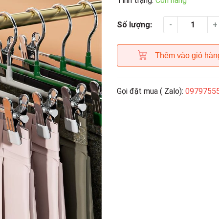
Tình trạng:
Còn hàng
-
+
Số lượng:
Thêm vào giỏ hàn
Gọi đặt mua ( Zalo):
0979755