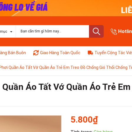
Hotli
 mục
àng Bán Buôn
Giao Hàng Toàn Quốc
Tuyển Cộng Tác Vi
 Phơi Quần Áo Tất Vớ Quần Áo Trẻ Em Treo Đồ Chống Gió Thổi Chống 
i Quần Áo Tất Vớ Quần Áo Trẻ Em
5.800₫