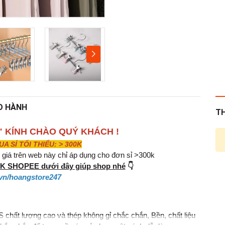
O HÀNH
T
" KÍNH CHÀO QUÝ KHÁCH !
 SỈ TỐI THIỂU: > 300K
iá trên web này chỉ áp dụng cho đơn sỉ >300k
INK SHOPEE dưới đây giúp shop nhé
👇
vn/hoangstore247
 chất lượng cao và thép không gỉ chắc chắn, Bền, chất liệu