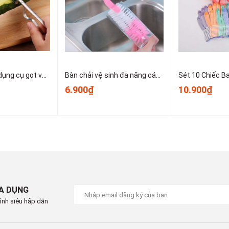
u 13:30 - 17:30
P Hồ Chí Minh
Dao bào thép, dụng cụ gọt vỏ kim loại, dụng cụ gọt vỏ trái cây và rau củ nhỏ gọn dễ sử dụng T1243
Bàn chải vệ sinh đa năng cán dài dùng để vệ sinh nồi, cốc, tách trà, bình giữ nhiệt, bình sữa trẻ em A1934
6.900₫
10.900₫
IA DỤNG
ình siêu hấp dẫn