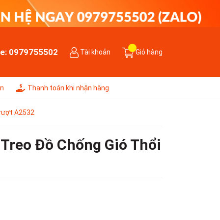
ne:
0979755502
Tài khoản
Giỏ hàng
ên
Thanh toán khi nhận hàng
Trượt A2532
 Treo Đồ Chống Gió Thổi