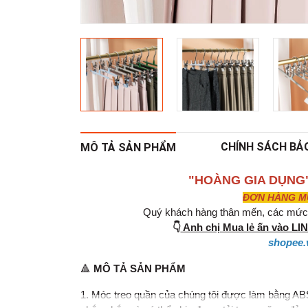
CHÍNH SÁCH BẢ
MÔ TẢ SẢN PHẨM
"HOÀNG GIA DỤNG
ĐƠN HÀNG MUA
Quý khách hàng thân mến, các mức g
👇
Anh chị Mua lẻ ấn vào L
shopee.
🔺
MÔ TẢ SẢN PHẨM
1. Móc treo quần của chúng tôi được làm bằng ABS