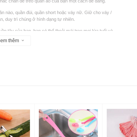
 chắc chắn để treo quần áo của bạn một cách dễ dàng.
ần nào, quần đùi, quần short hoặc váy nữ. Giữ cho váy /
 duy trì chúng ở hình dạng tự nhiên.
ần tây của bạn, bạn có thể thoải mái treo mọi lứa tuổi và
bé hay quần áo dành cho người lớn,
em thêm
ăng chịu tải cao mà còn có kẹp điều chỉnh ở phía dưới, có
và nhăn nheo.
n quàng cổ, quần áo trẻ em hoặc quần áo người lớn.
o màu ngẫu nhiên
ỉ