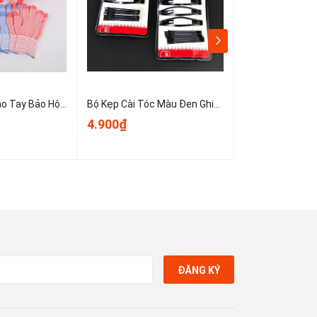
Sét 10 Chiếc Bao Tay Bảo Hộ Lao Động ,Găng tay đan sọc nhiều màu, găng tay làm việc, găng tay len A0331
Bộ Kẹp Cài Tóc Màu Đen Ghim Bên Gọn Gàng, Kẹp Tóc Nữ Kẹp Mini Cố Định Tóc Không Trơn Trượt T1123
4.900₫
3.900₫
ĐĂNG KÝ