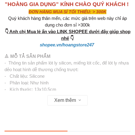
"HOÀNG GIA DỤNG" KÍNH CHÀO QUÝ KHÁCH !
ĐƠN HÀNG MUA SỈ TỐI THIỂU: > 300K
Quý khách hàng thân mến, các mức giá trên web này chỉ áp
dụng cho đơn sỉ >300k
👇
Anh chị Mua lẻ ấn vào LINK SHOPEE dưới đây giúp shop
nhé
👇
shopee.vn/hoangstore247
🔺
MÔ TẢ SẢN PHẨM
- Thông tin sản phẩm lót ly silicon, miếng lót cốc, đế lót ly nhựa
dẻo hoạt hình dễ thương chống trượt:
- Chất liệu: Silicone
- Phân loại: Như hình
- Kích thước: 13x10.5cm
- Gói hàng bao gồm: 1 sản phẩm
Xem thêm
* Đặc điểm nổi bật của lót ly silicon, miếng lót cốc, đế lót ly nhựa
dẻo hoạt hình dễ thương chống trượt:
1. Miếng lót cốc silicon có thể giặt và sử dụng được trong máy
rửa chén.
2. Làm bằng silicone bền, không bị uốn cong và không độc hại