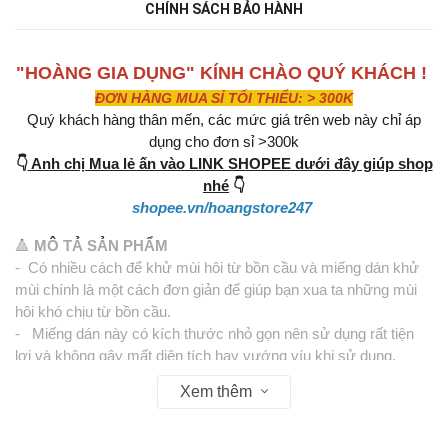
CHÍNH SÁCH BẢO HÀNH
"HOÀNG GIA DỤNG" KÍNH CHÀO QUÝ KHÁCH !
ĐƠN HÀNG MUA SỈ TỐI THIỂU: > 300K
Quý khách hàng thân mến, các mức giá trên web này chỉ áp
dụng cho đơn sỉ >300k
👇
Anh chị Mua lẻ ấn vào LINK SHOPEE dưới đây giúp shop
nhé
👇
shopee.vn/hoangstore247
🔺
MÔ TẢ SẢN PHẨM
- Có nhiều cách để khử mùi hôi từ bồn cầu và miếng dán khử
mùi chính là một cách đơn giản để giúp bạn xua ta những mùi
hôi khó chịu từ bồn cầu.
- Miếng dán này có kích thước nhỏ gọn nên sử dụng rất tiện
lợi và không gây mất diện tích hay vướng víu khi sử dụng.
- Sau một thời gian sử dụng bạn giặt lại miếng dán và tiếp tục
Xem thêm
sử dụng.
- Nếu nhà bạn đang sử dụng bồn cầu thì nên trang bị miếng dán
để việc khử mùi hôi bồn cầu trở nên đơn giản hơn bao giờ hết