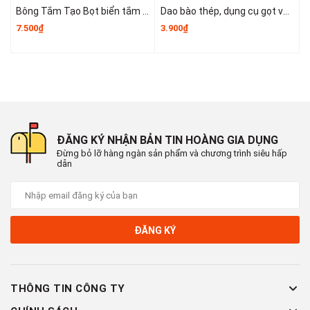
Bông Tắm Tạo Bọt biển tắm lớn, bọt biển tắm cao cấp không bị lan rộng, siêu mềm và dễ tạo bọt A3553
Dao bào thép, dụng cụ gọt vỏ kim loại, dụng cụ gọt vỏ trái cây và rau củ nhỏ gọn dễ sử dụng T1243
7.500₫
3.900₫
6
ĐĂNG KÝ NHẬN BẢN TIN HOÀNG GIA DỤNG
Đừng bỏ lỡ hàng ngàn sản phẩm và chương trình siêu hấp
dẫn
ĐĂNG KÝ
THÔNG TIN CÔNG TY