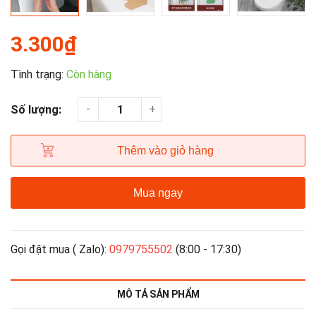
3.300₫
Tình trạng:
Còn hàng
-
+
Số lượng:
Thêm vào giỏ hàng
Mua ngay
Gọi đặt mua ( Zalo):
0979755502
(8:00 - 17:30)
MÔ TẢ SẢN PHẨM