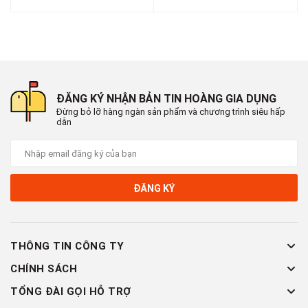
màn hình mờ
#maydemngontay #maydientudemhang #maydemmini
#maydemngontaydientu #maydemhanghoamini
#maydemdodeo #maydemLCD #maydemnho
#maydemhanggiare #maykiemhang #maydemphathoc
#maydemnhandang #maydemsosanpham
ĐĂNG KÝ NHẬN BẢN TIN HOÀNG GIA DỤNG
#maydemngontaygiare #maydemtheluc
Đừng bỏ lỡ hàng ngàn sản phẩm và chương trình siêu hấp
dẫn
📞
Hotline : 0902.960.976 (Zalo)
🕗 Thời gian làm việc : Sáng 8:00 - 12:00 & Chiều 13:30 -
17:30
🏡 Địa chỉ : 16 Tây lân 3, Bà Điểm, Hóc Môn , TP Hồ Chí
ĐĂNG KÝ
Minh
🚛 Giao hàng toàn quốc
THÔNG TIN CÔNG TY
CHÍNH SÁCH
TỔNG ĐÀI GỌI HỖ TRỢ