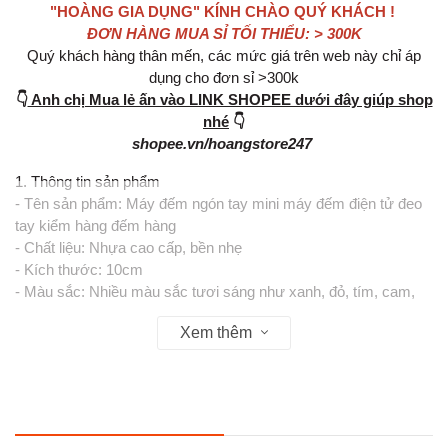
"HOÀNG GIA DỤNG" KÍNH CHÀO QUÝ KHÁCH !
ĐƠN HÀNG MUA SỈ TỐI THIỂU: > 300K
Quý khách hàng thân mến, các mức giá trên web này chỉ áp
dụng cho đơn sỉ >300k
👇
Anh chị Mua lẻ ấn vào LINK SHOPEE dưới đây giúp shop
nhé
👇
shopee.vn/hoangstore247
1. Thông tin sản phẩm
- Tên sản phẩm: Máy đếm ngón tay mini máy đếm điện tử đeo
tay kiểm hàng đếm hàng
- Chất liệu: Nhựa cao cấp, bền nhẹ
- Kích thước: 10cm
- Màu sắc: Nhiều màu sắc tươi sáng như xanh, đỏ, tím, cam,
đen...
Xem thêm
- Thiết kế nhỏ gọn, có dây đeo tiện lợi giúp cố định vào ngón tay
khi sử dụng
2. Tiện ích sản phẩm
- Màn hình hiển thị LCD rõ nét, dễ quan sát số lần đếm
- Có nút đếm (COUNT) và nút xóa (RESET) tiện lợi và dễ thao