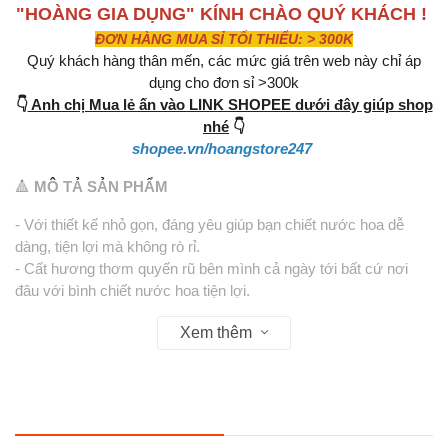
"HOÀNG GIA DỤNG" KÍNH CHÀO QUÝ KHÁCH !
ĐƠN HÀNG MUA SỈ TỐI THIỂU: > 300K
Quý khách hàng thân mến, các mức giá trên web này chỉ áp
dụng cho đơn sỉ >300k
👇
Anh chị Mua lẻ ấn vào LINK SHOPEE dưới đây giúp shop
nhé
👇
shopee.vn/hoangstore247
🔺
MÔ TẢ SẢN PHẨM
- Với thiết kế nhỏ gọn, đáng yêu giúp bạn chiết nước hoa dễ
dàng, tiện lợi mà không rò rỉ.
- Cất hương thơm quyến rũ bên mình cả ngày tới bất cứ nơi
đâu với bình chiết nước hoa tiện lợi.
- Mặt bên là dạng trong, có thể nhìn xuyên thấu, giúp bạn dễ
Xem thêm
kiểm tra lượng nước hoa còn lại trong lọ.
🔸Thông tin sản phẩm:
-Chất liệu: Vỏ nhôm - Nhựa thủy tinh.
-Kích thước: ~ Dài 10,5cm; đường kính 1,8cm.