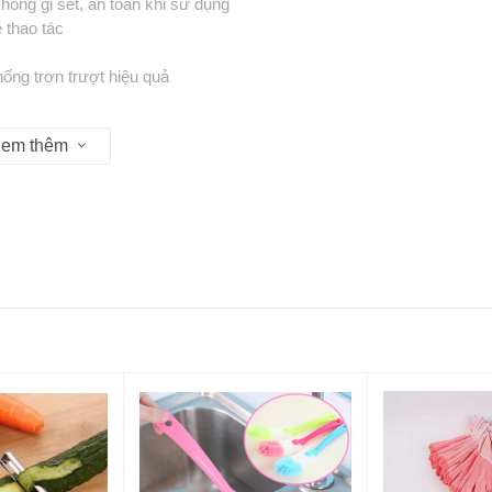
hông gỉ sét, an toàn khi sử dụng
 thao tác
ống trơn trượt hiệu quả
hó, hạnh nhân, hạt thông, kẹp càng cua ghẹ dễ dàng
em thêm
 không bị trượt khi thao tác
g minh, không tốn nhiều sức
nic hoặc tiệc gia đình
ông thường, không bám dầu mỡ
ông gây bắn vỏ hay làm tổn thương tay
ao cấp, giúp bảo toàn trọn vẹn hương vị
kẹp của dụng cụ
vỏ ngoài
ần nhân bên trong
ăng tuổi thọ
ungcunhagia #tachvoccho #dungcutienloi #kephathocho
p #dungcuanvatbep #kimkepkimloai #dungcutienichbep