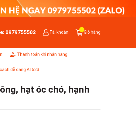
ne:
0979755502
Tài khoản
Giỏ hàng
ên
Thanh toán khi nhận hàng
t cách dễ dàng A1523
ông, hạt óc chó, hạnh