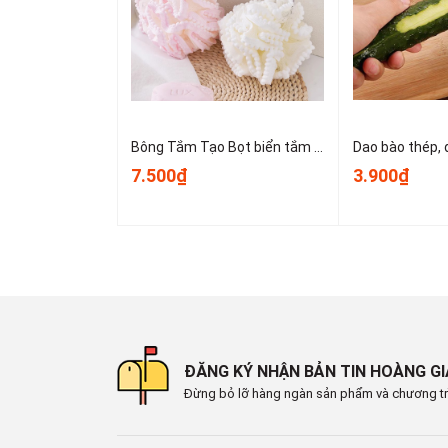
#tachcuaghe #phukiennhabep
📞
Hotline : 0902.960.976 (Zalo)
🕗 Thời gian làm việc : Sáng 8:00 - 12:00 & Chiề
🏡 Địa chỉ : 16 Tây lân 3, Bà Điểm, Hóc Môn , T
🚛 Giao hàng toàn quốc
Bông Tắm Tạo Bọt biển tắm lớn, bọt biển tắm cao cấp không bị lan rộng, siêu mềm và dễ tạo bọt A3553
7.500₫
3.900₫
ĐĂNG KÝ NHẬN BẢN TIN HOÀNG G
Đừng bỏ lỡ hàng ngàn sản phẩm và chương tr