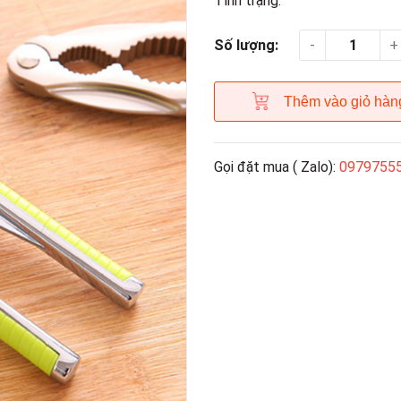
Tình trạng:
-
+
Số lượng:
Thêm vào giỏ hàn
Gọi đặt mua ( Zalo):
0979755