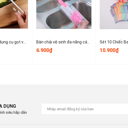
u 13:30 - 17:30
P Hồ Chí Minh
Dao bào thép, dụng cụ gọt vỏ kim loại, dụng cụ gọt vỏ trái cây và rau củ nhỏ gọn dễ sử dụng T1243
Bàn chải vệ sinh đa năng cán dài dùng để vệ sinh nồi, cốc, tách trà, bình giữ nhiệt, bình sữa trẻ em A1934
6.900₫
10.900₫
IA DỤNG
ình siêu hấp dẫn