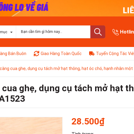
Hotli
 mục
àng Bán Buôn
Giao Hàng Toàn Quốc
Tuyển Cộng Tác Vi
 càng cua ghẹ, dụng cụ tách mở hạt thông, hạt óc chó, hạnh nhân mộ
 cua ghẹ, dụng cụ tách mở hạt th
 A1523
28.500₫