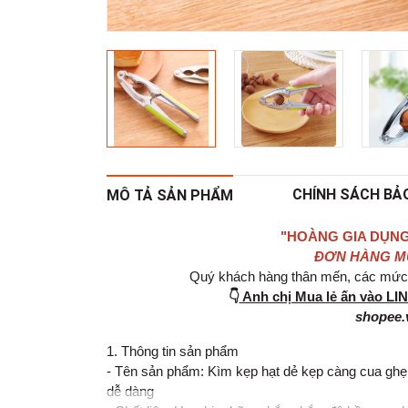
CHÍNH SÁCH BẢ
MÔ TẢ SẢN PHẨM
"HOÀNG GIA DỤNG
ĐƠN HÀNG MUA
Quý khách hàng thân mến, các mức g
👇
Anh chị Mua lẻ ấn vào L
shopee.
1. Thông tin sản phẩm
- Tên sản phẩm: Kìm kẹp hạt dẻ kẹp càng cua ghẹ,
dễ dàng