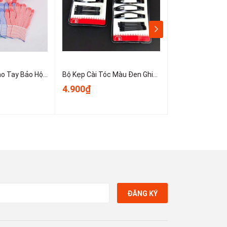
Sét 10 Chiếc Bao Tay Bảo Hộ Lao Động ,Găng tay đan sọc nhiều màu, găng tay làm việc, găng tay len A0331
Bộ Kẹp Cài Tóc Màu Đen Ghim Bên Gọn Gàng, Kẹp Tóc Nữ Kẹp Mini Cố Định Tóc Không Trơn Trượt T1123
4.900₫
3.900₫
ĐĂNG KÝ