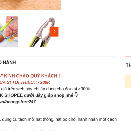
O HÀNH
T
" KÍNH CHÀO QUÝ KHÁCH !
 SỈ TỐI THIỂU: > 300K
iá trên web này chỉ áp dụng cho đơn sỉ >300k
INK SHOPEE dưới đây giúp shop nhé
👇
vn/hoangstore247
 dụng cụ tách mở hạt thông, hạt óc chó, hạnh nhân một cách