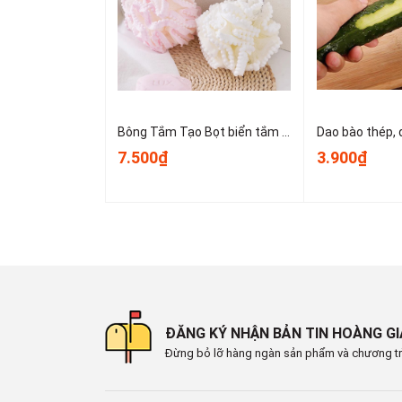
- Ngoài việc bảo vệ trẻ nhỏ, sản phẩm còn giúp gi
- Có thể sử dụng trong gia đình, trường mẫu giáo, 
4. Hướng dẫn sử dụng:
Bông Tắm Tạo Bọt biển tắm lớn, bọt biển tắm cao cấp không bị lan rộng, siêu mềm và dễ tạo bọt A3553
7.500₫
3.900₫
- Lau sạch bề mặt cần dán để đảm bảo độ bám dính
- Bóc lớp keo 2 mặt ở hai đầu khóa, dán cố định mộ
hoặc cửa.
- Sau khi dán, dùng tay ấn nhẹ khoảng 30 giây để
- Để mở khóa, nhấn nút và kéo nhẹ phần đầu nhựa
- Khi không sử dụng nữa, có thể tháo ra nhẹ nhàn
ĐĂNG KÝ NHẬN BẢN TIN HOÀNG G
Đừng bỏ lỡ hàng ngàn sản phẩm và chương tr
#khoabantreem #khoavantay #khoatulanhtreem 