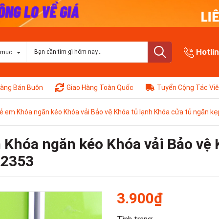
Hotli
 mục
àng Bán Buôn
Giao Hàng Toàn Quốc
Tuyển Cộng Tác Vi
rẻ em Khóa ngăn kéo Khóa vải Bảo vệ Khóa tủ lạnh Khóa cửa tủ ngăn kẹ
 Khóa ngăn kéo Khóa vải Bảo vệ 
A2353
3.900₫