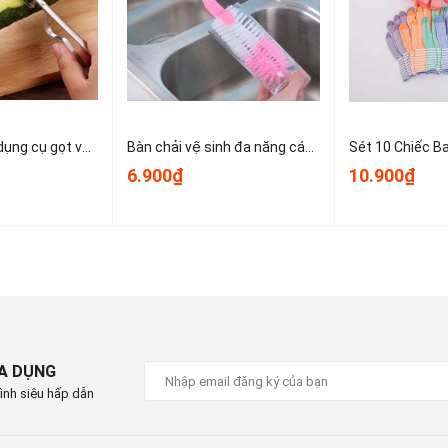
ữ đồ đạc gọn gàng, tránh rơi vỡ khi bé nghịch ngợm.
trung tâm chăm sóc trẻ nhỏ...
Dao bào thép, dụng cụ gọt vỏ kim loại, dụng cụ gọt vỏ trái cây và rau củ nhỏ gọn dễ sử dụng T1243
Bàn chải vệ sinh đa năng cán dài dùng để vệ sinh nồi, cốc, tách trà, bình giữ nhiệt, bình sữa trẻ em A1934
6.900₫
10.900₫
 tốt nhất.
t đầu lên bề mặt tủ/ngăn kéo, đầu còn lại lên phần cánh
 khóa bám chắc vào bề mặt.
 ra khỏi khóa.
g và lau sạch keo bằng khăn ẩm.
IA DỤNG
ình siêu hấp dẫn
#khoachongmo #khoakeotay #chongkepngontay