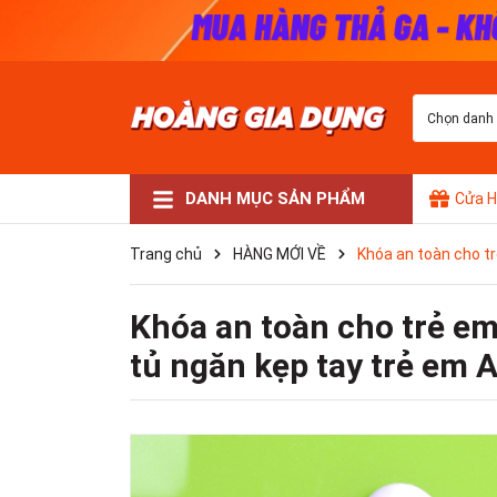
Chọn danh
DANH MỤC SẢN PHẨM
Cửa H
Phụ kiện
Thiết bị văn phòng
Trang trí nhà cửa
Thể thao
Giặt giũ & Vệ Sinh
Áo mưa
Nhà cửa đời sống
Tất Cả Sản Phẩm
Trang chủ
HÀNG MỚI VỀ
Khóa an toàn cho t
Khóa an toàn cho trẻ em
tủ ngăn kẹp tay trẻ em 