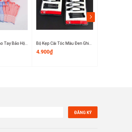
Sét 10 Chiếc Bao Tay Bảo Hộ Lao Động ,Găng tay đan sọc nhiều màu, găng tay làm việc, găng tay len A0331
Bộ Kẹp Cài Tóc Màu Đen Ghim Bên Gọn Gàng, Kẹp Tóc Nữ Kẹp Mini Cố Định Tóc Không Trơn Trượt T1123
4.900₫
3.900₫
ĐĂNG KÝ