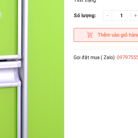
Tình trạng:
-
+
Số lượng:
Thêm vào giỏ hàn
Gọi đặt mua ( Zalo):
0979755