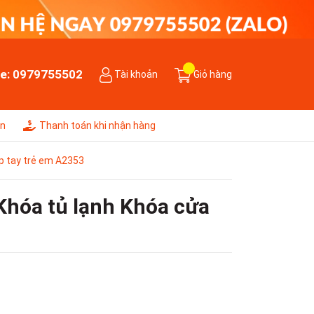
ne:
0979755502
Tài khoản
Giỏ hàng
ên
Thanh toán khi nhận hàng
p tay trẻ em A2353
Khóa tủ lạnh Khóa cửa