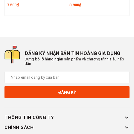
Quý khách có bất kì thắc mắc gì trong quá trình đặt hàng vui
7.500₫
3.900₫
6
lòng liên hệ số Hotline để được hỗ trợ nhanh nhất nhé !
ĐĂNG KÝ NHẬN BẢN TIN HOÀNG GIA DỤNG
Đừng bỏ lỡ hàng ngàn sản phẩm và chương trình siêu hấp
dẫn
ĐĂNG KÝ
THÔNG TIN CÔNG TY
CHÍNH SÁCH