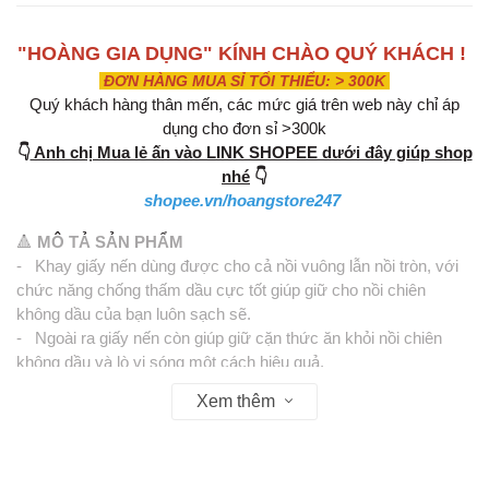
"HOÀNG GIA DỤNG" KÍNH CHÀO QUÝ KHÁCH !
ĐƠN HÀNG MUA SỈ TỐI THIỂU: > 300K
Quý khách hàng thân mến, các mức giá trên web này chỉ áp
dụng cho đơn sỉ >300k
👇
Anh chị Mua lẻ ấn vào LINK SHOPEE dưới đây giúp shop
nhé
👇
shopee.vn/hoangstore247
🔺
MÔ TẢ SẢN PHẨM
- Khay giấy nến dùng được cho cả nồi vuông lẫn nồi tròn, với
chức năng chống thấm dầu cực tốt giúp giữ cho nồi chiên
không dầu của bạn luôn sạch sẽ.
- Ngoài ra giấy nến còn giúp giữ cặn thức ăn khỏi nồi chiên
không dầu và lò vi sóng một cách hiệu quả.
- Khả năng chịu nhiệt tốt, có thể sử dụng trực tiếp để nướng,
Xem thêm
quay, chiên, nồi chiên không dầu, lò vi sóng, nồi hấp hoặc phục
vụ thực phẩm, thích hợp để nướng tại nhà, cắm trại, BBQ, tiệc
hè...
- An toàn, thân thiện với môi trường, không gây ảnh hưởng tới