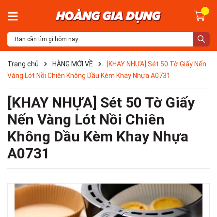
Trang chủ
HÀNG MỚI VỀ
[KHAY NHỰA] Sét 50 Tờ Giấy Nến
Vàng Lót Nồi Chiên Không Dầu Kèm Khay Nhựa A0731
[KHAY NHỰA] Sét 50 Tờ Giấy
Nến Vàng Lót Nồi Chiên
Không Dầu Kèm Khay Nhựa
A0731