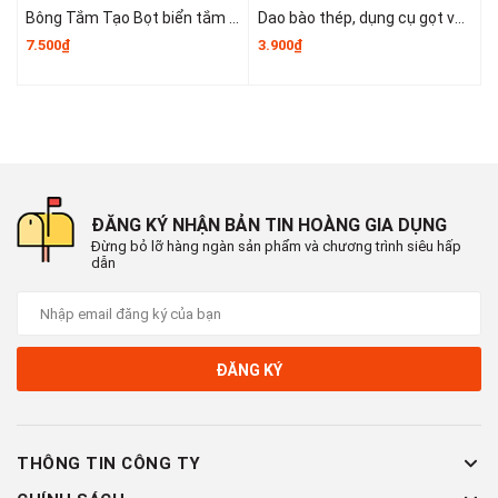
Bông Tắm Tạo Bọt biển tắm lớn, bọt biển tắm cao cấp không bị lan rộng, siêu mềm và dễ tạo bọt A3553
Dao bào thép, dụng cụ gọt vỏ kim loại, dụng cụ gọt vỏ trái cây và rau củ nhỏ gọn dễ sử dụng T1243
7.500₫
3.900₫
6
ĐĂNG KÝ NHẬN BẢN TIN HOÀNG GIA DỤNG
Đừng bỏ lỡ hàng ngàn sản phẩm và chương trình siêu hấp
dẫn
ĐĂNG KÝ
THÔNG TIN CÔNG TY