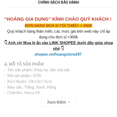
CHÍNH SÁCH BẢO HÀNH
"HOÀNG GIA DỤNG" KÍNH CHÀO QUÝ KHÁCH !
ĐƠN HÀNG MUA SỈ TỐI THIỂU: > 300K
Quý khách hàng thân mến, các mức giá trên web này chỉ áp
dụng cho đơn sỉ >300k
👇
Anh chị Mua lẻ ấn vào LINK SHOPEE dưới đây giúp shop
nhé
👇
shopee.vn/hoangstore247
🔺
MÔ TẢ SẢN PHẨM
- Tên sản phẩm: Khay lọc bồn rửa bát
- Mã sản phẩm: 5755
- Kích thước: 23x13x7.5cm
- Màu sắc: Trắng, Xanh, Hồng
- Chất liệu: Nhựa PP
Xem thêm
- Đặc điểm sản phẩm:
- Thiết kế mới, nhỏ gọn với nhiều ưu điểm vượt trội:
- Khay làm từ chất liệu nhựa PP cao cấp, có độ bền cao và