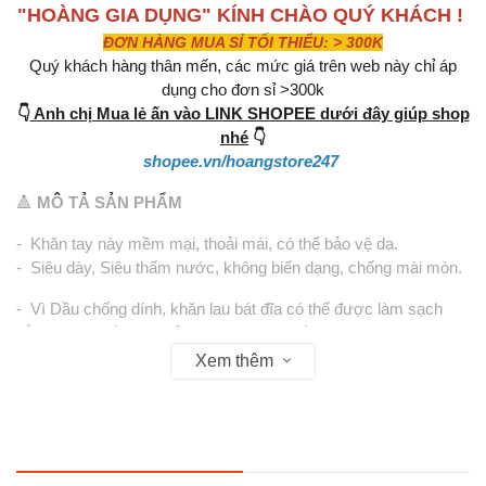
"HOÀNG GIA DỤNG" KÍNH CHÀO QUÝ KHÁCH !
ĐƠN HÀNG MUA SỈ TỐI THIỂU: > 300K
Quý khách hàng thân mến, các mức giá trên web này chỉ áp
dụng cho đơn sỉ >300k
👇
Anh chị Mua lẻ ấn vào LINK SHOPEE dưới đây giúp shop
nhé
👇
shopee.vn/hoangstore247
🔺
MÔ TẢ SẢN PHẨM
- Khăn tay này mềm mại, thoải mái, có thể bảo vệ da.
- Siêu dày, Siêu thấm nước, không biến dạng, chống mài mòn.
- Vì Dầu chống dính, khăn lau bát đĩa có thể được làm sạch
bằng nước, rất hoàn hảo cho việc nhà bếp sạch sẽ.
Xem thêm
- Phù hợp cho tất cả các công việc gia đình, được sử dụng để
làm sạch bát, nồi, bếp, cửa sổ, bồn tắm, v.v. Chúng cũng có thể
được sử dụng như khăn tay hoặc nhỏ
Thông tin chi tiết: