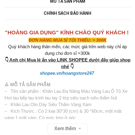
MÔ TẢ SẢN PHẨM
CHÍNH SÁCH BẢO HÀNH
"HOÀNG GIA DỤNG" KÍNH CHÀO QUÝ KHÁCH !
ĐƠN HÀNG MUA SỈ TỐI THIỂU: > 300K
Quý khách hàng thân mến, các mức giá trên web này chỉ áp
dụng cho đơn sỉ >300k
👇
Anh chị Mua lẻ ấn vào LINK SHOPEE dưới đây giúp shop
nhé
👇
shopee.vn/hoangstore247
🔺
MÔ TẢ SẢN PHẨM
– Tên sản phẩm : Khăn Lau Đa Năng Màu Vàng Lau Ô Tô Xe
Hơi lau bếp lau kính lau tay 2 lớp siêu sạch siêu thấm hút
– Khăn Lau Oto Dày Siêu Thấm Vàng Xám
– Kích Thước : Có 2 loại 30*30 (cm) & 30 *60cm, một mặt
vàng 1 mặt xám. Có móc treo ở góc
Xem thêm
Đặc điểm nổi bật sản phẩm khăn lau xe 2 lớp chuyên dụng