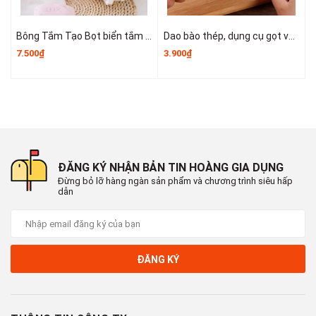
Bông Tắm Tạo Bọt biển tắm lớn, bọt biển tắm cao cấp không bị lan rộng, siêu mềm và dễ tạo bọt A3553
Dao bào thép, dụng cụ gọt vỏ kim loại, dụng cụ gọt vỏ trái cây và rau củ nhỏ gọn dễ sử dụng T1243
7.500₫
3.900₫
6
ĐĂNG KÝ NHẬN BẢN TIN HOÀNG GIA DỤNG
Đừng bỏ lỡ hàng ngàn sản phẩm và chương trình siêu hấp
dẫn
ĐĂNG KÝ