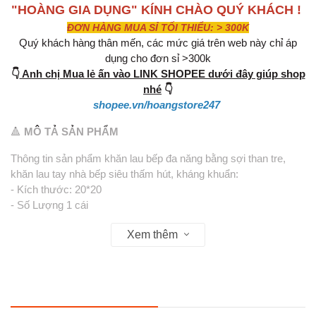
"HOÀNG GIA DỤNG" KÍNH CHÀO QUÝ KHÁCH !
ĐƠN HÀNG MUA SỈ TỐI THIỂU: > 300K
Quý khách hàng thân mến, các mức giá trên web này chỉ áp
dụng cho đơn sỉ >300k
👇
Anh chị Mua lẻ ấn vào LINK SHOPEE dưới đây giúp shop
nhé
👇
shopee.vn/hoangstore247
🔺
MÔ TẢ SẢN PHẨM
Thông tin sản phẩm khăn lau bếp đa năng bằng sợi than tre,
khăn lau tay nhà bếp siêu thấm hút, kháng khuẩn:
- Kích thước: 20*20
- Số Lượng 1 cái
– Chất liệu: sợi than tre
Xem thêm
– Màu sắc: xám khói
– Thiết kế gọn nhẹ, khăn lau đa năng được sản xuất giúp lau
chùi sạch sẽ nhà bếp, bàn ghế,...
– Dễ dàng lau sạch bề mặt
– Lau chùi gọn gàng, thời gian nhanh chóng
– Chất liệu mềm mại không như các loại khăn thông thường