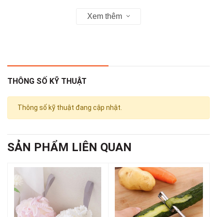
Xem thêm
2. Tiện ích sản phẩm
- Giúp tiết kiệm không gian phơi đồ, đặc biệt hiệu quả cho không
gian nhỏ hẹp
- Móc xoay linh hoạt 360 độ, dễ dàng điều chỉnh hướng treo
THÔNG SỐ KỸ THUẬT
- Kẹp chắc chắn, giữ vật dụng không bị rơi khi có gió hoặc di
chuyển
Thông số kỹ thuật đang cập nhật.
- Có thể sử dụng để treo tất, khăn, đồ trẻ em, cà vạt, nón, găng
tay, đồ lót, khẩu trang,...
SẢN PHẨM LIÊN QUAN
3. Công dụng, chức năng
- Kẹp đồ đa năng sử dụng trong gia đình, cửa hàng, siêu thị
trưng bày sản phẩm