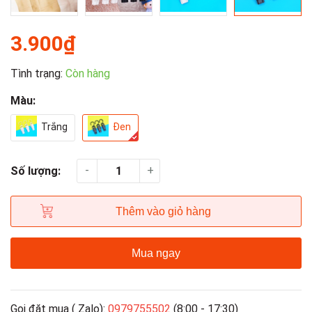
3.900₫
Tình trạng:
Còn hàng
Màu:
Trắng
Đen
-
+
Số lượng:
Thêm vào giỏ hàng
Mua ngay
Gọi đặt mua ( Zalo):
0979755502
(8:00 - 17:30)