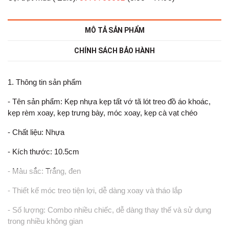
MÔ TẢ SẢN PHẨM
CHÍNH SÁCH BẢO HÀNH
1. Thông tin sản phẩm
- Tên sản phẩm: Kẹp nhựa kẹp tất vớ tã lót treo đồ áo khoác,
kẹp rèm xoay, kẹp trưng bày, móc xoay, kẹp cà vạt chéo
- Chất liệu: Nhựa
- Kích thước: 10.5cm
- Màu sắc: Trắng, đen
- Thiết kế móc treo tiện lợi, dễ dàng xoay và tháo lắp
- Số lượng: Combo nhiều chiếc, dễ dàng thay thế và sử dụng
trong nhiều không gian