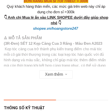
ĐƠN HÀNG MUA SỈ TỐI THIỂU: > 300K
Quý khách hàng thân mến, các mức giá trên web này chỉ áp
dụng cho đơn sỉ >300k
👇
Anh chị Mua lẻ ấn vào LINK SHOPEE dưới đây giúp shop
nhé
👇
shopee.vn/hoangstore247
🔺
MÔ TẢ SẢN PHẨM
(3R-Đen) SÉT 12 Kẹp Càng Cua 3 Răng - Màu Đen A2023
Kẹp tóc càng cua trở thành phụ kiến trang điểm cho mái tóc
mỗi cô gái thời thượng trong các loại kẹp tóc hàn quốc với đủ
hình dạng và màu sắc, không chỉ giúp mái tóc thêm điểm nhấn
mà còn thời trang khi kết hợp cùng trang phục. có thể sử dụng
kết hợp với các loại kẹp tóc hàn quốc, kẹp tóc mái, ngoài ra nếu
Xem thêm
là trẻ em có thể tham khảo các loại kẹp tóc hàn quốc trẻ em
trong danh mục của shop nhé
Đây là kiểu làm đẹp mà con gái Hàn Quốc cực yêu thích.
● Tóc búi thấp kẹp tóc càng cua
bạn dùng kẹp càng cua và tóc búi thấp ở gáy. Bạn vẫn
buộc tóc như bình thường, nhưng đừng kéo tóc hết qua chun
THÔNG SỐ KỸ THUẬT
mà để lại một phần sao cho nhìn tóc như bị gập vào.