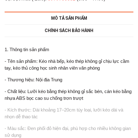
MÔ TẢ SẢN PHẨM
CHÍNH SÁCH BẢO HÀNH
1. Thông tin sản phẩm
- Tên sản phẩm: Kéo nhà bếp, kéo thép không gỉ chịu lực cầm
tay, kéo thủ công học sinh nhân viên văn phòng
- Thương hiệu: Nội địa Trung
- Chất liệu: Lưỡi kéo bằng thép không gỉ sắc bén, cán kéo bằng
nhựa ABS bọc cao su chống trơn trượt
- Kích thước: Dài khoảng 17–20cm tùy loại, lưỡi kéo dài và
nhọn dễ thao tác
- Màu sắc: Đen phối đỏ hiện đại, phù hợp cho nhiều không gian
sử dụng