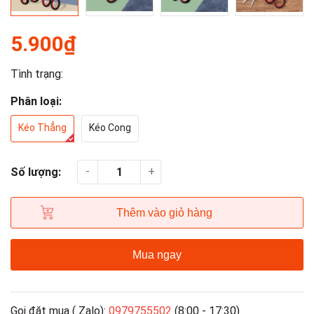
5.900₫
Tình trạng:
Phân loại:
Kéo Thẳng
Kéo Cong
-
+
Số lượng:
Thêm vào giỏ hàng
Mua ngay
Gọi đặt mua ( Zalo):
0979755502
(8:00 - 17:30)