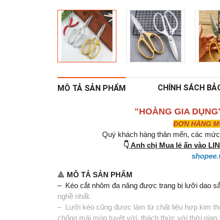
CHÍNH SÁCH BẢ
MÔ TẢ SẢN PHẨM
"HOÀNG GIA DỤNG
ĐƠN HÀNG MUA
Quý khách hàng thân mến, các mức g
👇
Anh chị Mua lẻ ấn vào L
shopee.
🔺
MÔ TẢ SẢN PHẨM
– Kéo cắt nhôm đa năng được trang bị lưỡi dao sắc
nghề nhất.
– Lưỡi kéo cũng được làm từ chất liệu hợp kim thé
chống mài mòn tuyệt vời, thách thức với thời gian.