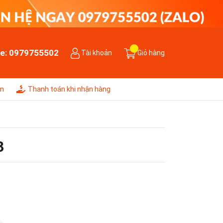
ne:
0979755502
Tài khoản
Giỏ hàng
ên
Thanh toán khi nhận hàng
3