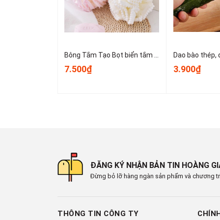
Bông Tắm Tạo Bọt biển tắm lớn, bọt biển tắm cao cấp không bị lan rộng, siêu mềm và dễ tạo bọt A3553
7.500₫
3.900₫
ĐĂNG KÝ NHẬN BẢN TIN HOÀNG G
Đừng bỏ lỡ hàng ngàn sản phẩm và chương tr
THÔNG TIN CÔNG TY
CHÍN