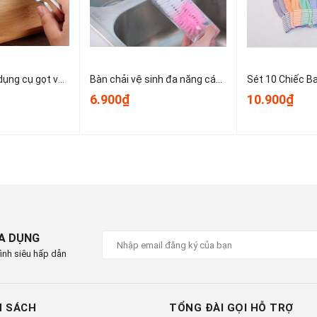
Dao bào thép, dụng cụ gọt vỏ kim loại, dụng cụ gọt vỏ trái cây và rau củ nhỏ gọn dễ sử dụng T1243
Bàn chải vệ sinh đa năng cán dài dùng để vệ sinh nồi, cốc, tách trà, bình giữ nhiệt, bình sữa trẻ em A1934
6.900₫
10.900₫
IA DỤNG
ình siêu hấp dẫn
H SÁCH
TỔNG ĐÀI GỌI HỖ TRỢ