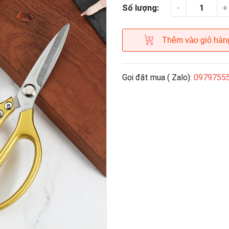
-
+
Số lượng:
Thêm vào giỏ hàn
Gọi đặt mua ( Zalo):
0979755