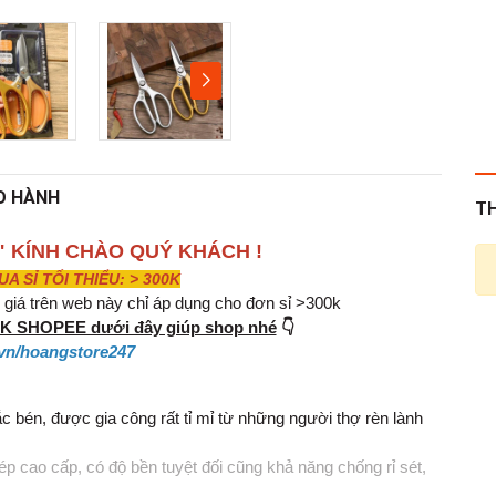
O HÀNH
T
" KÍNH CHÀO QUÝ KHÁCH !
 SỈ TỐI THIỂU: > 300K
iá trên web này chỉ áp dụng cho đơn sỉ >300k
INK SHOPEE dưới đây giúp shop nhé
👇
vn/hoangstore247
 bén, được gia công rất tỉ mỉ từ những người thợ rèn lành
p cao cấp, có độ bền tuyệt đối cũng khả năng chống rỉ sét,