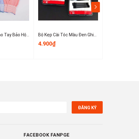
Sét 10 Chiếc Bao Tay Bảo Hộ Lao Động ,Găng tay đan sọc nhiều màu, găng tay làm việc, găng tay len A0331
Bộ Kẹp Cài Tóc Màu Đen Ghim Bên Gọn Gàng, Kẹp Tóc Nữ Kẹp Mini Cố Định Tóc Không Trơn Trượt T1123
4.900₫
3.900₫
ĐĂNG KÝ
FACEBOOK FANPGE