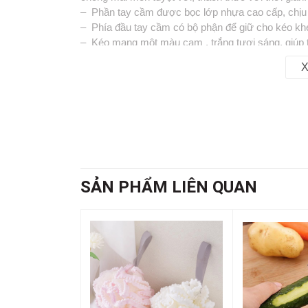
– Phần tay cầm được bọc lớp nhựa cao cấp, chịu 
– Phía đầu tay cầm có bộ phận để giữ cho kéo khé
– Kéo mang một màu cam , trắng tươi sáng, giúp 
X
📞
Hotline : 0902.960.976 (Zalo)
🕗 Thời gian làm việc : Sáng 8:00 - 12:00 & Chiề
🏡 Địa chỉ : 16 Tây lân 3, Bà Điểm, Hóc Môn , T
🚛 Giao hàng toàn quốc
SẢN PHẨM LIÊN QUAN