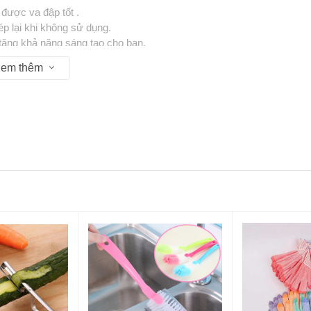
được va đập tốt .
p lại khi không sử dụng.
tăng khả năng sáng tạo cho bạn.
em thêm
u 13:30 - 17:30
P Hồ Chí Minh