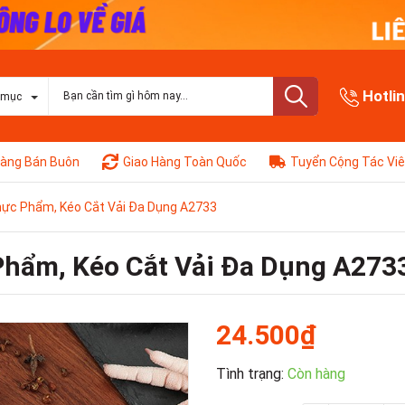
Hotli
 mục
àng Bán Buôn
Giao Hàng Toàn Quốc
Tuyển Cộng Tác Vi
hực Phẩm, Kéo Cắt Vải Đa Dụng A2733
Phẩm, Kéo Cắt Vải Đa Dụng A273
24.500₫
Tình trạng:
Còn hàng