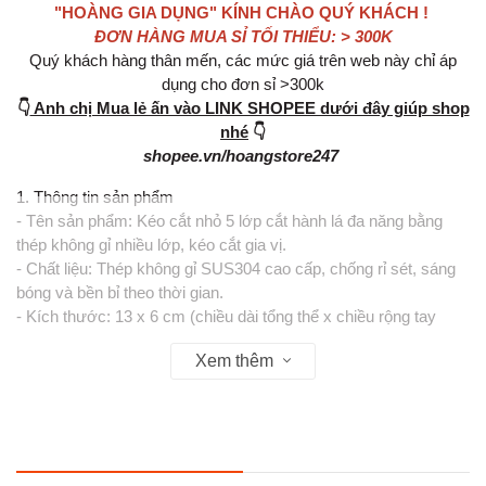
"HOÀNG GIA DỤNG" KÍNH CHÀO QUÝ KHÁCH !
ĐƠN HÀNG MUA SỈ TỐI THIỂU: > 300K
Quý khách hàng thân mến, các mức giá trên web này chỉ áp
dụng cho đơn sỉ >300k
👇
Anh chị Mua lẻ ấn vào LINK SHOPEE dưới đây giúp shop
nhé
👇
shopee.vn/hoangstore247
1. Thông tin sản phẩm
- Tên sản phẩm: Kéo cắt nhỏ 5 lớp cắt hành lá đa năng bằng
thép không gỉ nhiều lớp, kéo cắt gia vị.
- Chất liệu: Thép không gỉ SUS304 cao cấp, chống rỉ sét, sáng
bóng và bền bỉ theo thời gian.
- Kích thước: 13 x 6 cm (chiều dài tổng thể x chiều rộng tay
cầm), trọng lượng ~120 g.
Xem thêm
- Thiết kế: 5 lưỡi liền mạch, mài sắc chính xác, tay cầm nhựa
ABS bọc cao su êm ái.
- Màu sắc: Tay cầm màu xanh lá hoặc xanh dương, phối viền
inox tinh tế.
- Đóng gói: Mỗi chiếc kéo được bọc chống trượt, đảm bảo an
toàn khi vận chuyển.