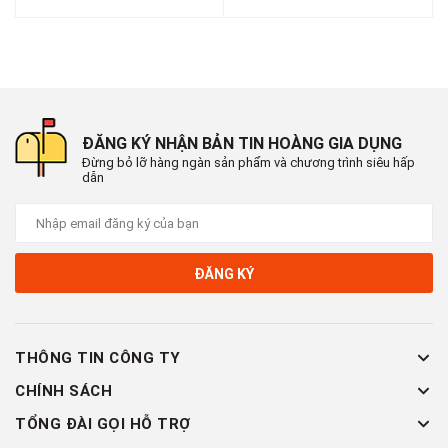
- Thay dao thái rau, dùng để cắt bánh tráng, bún, bánh phở
mềm mịn.
- Ứng dụng trong gia đình, bếp ăn công nghiệp, nhà hàng, quán
café.
- Tiện lợi cho cả người lớn tuổi và những người hạn chế lực tay.
ĐĂNG KÝ NHẬN BẢN TIN HOÀNG GIA DỤNG
#keocatnhieu #keocathay #keocat5lop #keocatgiaavi #keoinox
Đừng bỏ lỡ hàng ngàn sản phẩm và chương trình siêu hấp
#tienichbep #phukiengiadinh #keothuanloi #dungcubep
dẫn
#keogiare
📞
Hotline : 0902.960.976 (Zalo)
🕗 Thời gian làm việc : Sáng 8:00 - 12:00 & Chiều 13:30 -
17:30
ĐĂNG KÝ
🏡 Địa chỉ : 16 Tây lân 3, Bà Điểm, Hóc Môn , TP Hồ Chí
Minh
🚛 Giao hàng toàn quốc
THÔNG TIN CÔNG TY
CHÍNH SÁCH
TỔNG ĐÀI GỌI HỖ TRỢ