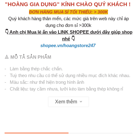
"HOÀNG GIA DỤNG" KÍNH CHÀO QUÝ KHÁCH !
ĐƠN HÀNG MUA SỈ TỐI THIỂU: > 300K
Quý khách hàng thân mến, các mức giá trên web này chỉ áp
dụng cho đơn sỉ >300k
👇
Anh chị Mua lẻ ấn vào LINK SHOPEE dưới đây giúp shop
nhé
👇
shopee.vn/hoangstore247
🔺
MÔ TẢ SẢN PHẨM
- Làm bằng thép chắc chắn.
- Tuỳ theo nhu cầu có thể sử dụng nhiều mục đích khác nhau.
- Màu sắc: như thể hiện trong hình ảnh
- Chất liệu: tay cầm nhưa, lưỡi kéo làm bằng thép không rỉ
- Kích thước: 15 x 9 x 1,5 cm
Xem thêm
- Xuất xứ : Trung quốc
ĐẶC ĐIỂM SẢN PHẨM:
+ Mang lại khả năng cắt chính xác và độ bền cao
+ Với lưỡi cắt bằng thép không gỉ và cơ chế bên trong được tối
ưu hóa