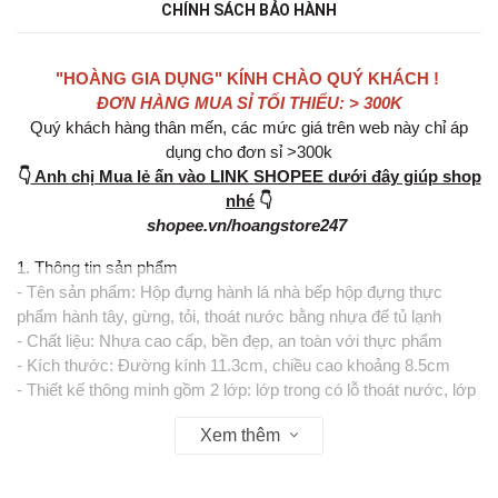
CHÍNH SÁCH BẢO HÀNH
"HOÀNG GIA DỤNG" KÍNH CHÀO QUÝ KHÁCH !
ĐƠN HÀNG MUA SỈ TỐI THIỂU: > 300K
Quý khách hàng thân mến, các mức giá trên web này chỉ áp
dụng cho đơn sỉ >300k
👇
Anh chị Mua lẻ ấn vào LINK SHOPEE dưới đây giúp shop
nhé
👇
shopee.vn/hoangstore247
1. Thông tin sản phẩm
- Tên sản phẩm: Hộp đựng hành lá nhà bếp hộp đựng thực
phẩm hành tây, gừng, tỏi, thoát nước bằng nhựa để tủ lạnh
- Chất liệu: Nhựa cao cấp, bền đẹp, an toàn với thực phẩm
- Kích thước: Đường kính 11.3cm, chiều cao khoảng 8.5cm
- Thiết kế thông minh gồm 2 lớp: lớp trong có lỗ thoát nước, lớp
ngoài đựng nước dư
Xem thêm
- Có nắp đậy kín, giúp bảo quản thực phẩm sạch sẽ, tránh lẫn
mùi trong tủ lạnh