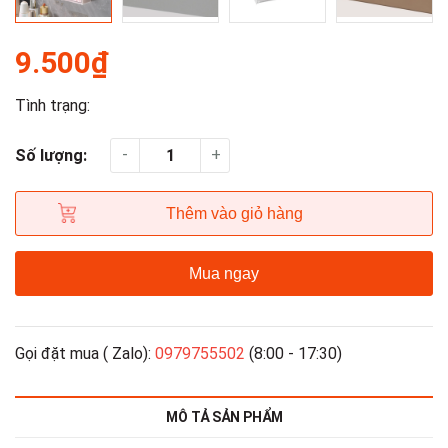
9.500₫
Tình trạng:
-
+
Số lượng:
Thêm vào giỏ hàng
Mua ngay
Gọi đặt mua ( Zalo):
0979755502
(8:00 - 17:30)
MÔ TẢ SẢN PHẨM