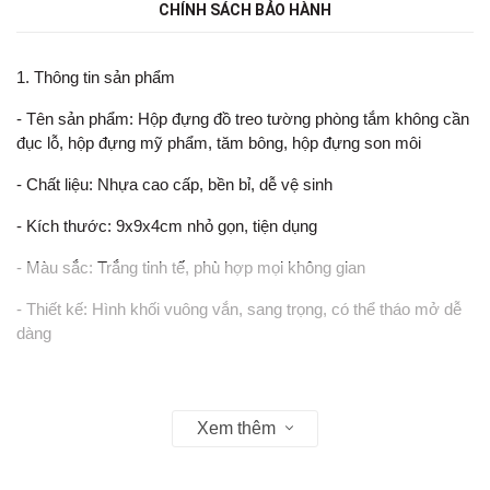
CHÍNH SÁCH BẢO HÀNH
1. Thông tin sản phẩm
- Tên sản phẩm: Hộp đựng đồ treo tường phòng tắm không cần
đục lỗ, hộp đựng mỹ phẩm, tăm bông, hộp đựng son môi
- Chất liệu: Nhựa cao cấp, bền bỉ, dễ vệ sinh
- Kích thước: 9x9x4cm nhỏ gọn, tiện dụng
- Màu sắc: Trắng tinh tế, phù hợp mọi không gian
- Thiết kế: Hình khối vuông vắn, sang trọng, có thể tháo mở dễ
dàng
2. Tiện ích sản phẩm
Xem thêm
- Thiết kế treo tường không cần khoan đục, giúp tiết kiệm không
gian tối đa