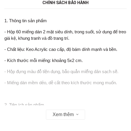
CHÍNH SÁCH BẢO HÀNH
1. Thông tin sản phẩm
- Hộp 60 miếng dán 2 mặt siêu dính, trong suốt, sử dụng để treo
giá kệ, khung tranh và đồ trang trí.
- Chất liệu: Keo Acrylic cao cấp, độ bám dính mạnh và bền.
- Kích thước mỗi miếng: khoảng 5x2 cm.
- Hộp đựng màu đỏ tiện dụng, bảo quản miếng dán sạch sẽ.
- Miếng dán mềm dẻo, dễ cắt theo kích thước mong muốn.
2. Tiện ích sản phẩm
Xem thêm
- Không cần khoan tường, không gây hư hại bề mặt.
- Dán tốt trên gạch, kính, nhựa, gỗ, kim loại.