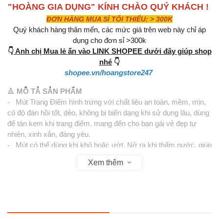
"HOÀNG GIA DỤNG" KÍNH CHÀO QUÝ KHÁCH !
ĐƠN HÀNG MUA SỈ TỐI THIỂU: > 300K
Quý khách hàng thân mến, các mức giá trên web này chỉ áp
dụng cho đơn sỉ >300k
👇
Anh chị Mua lẻ ấn vào LINK SHOPEE dưới đây giúp shop
nhé
👇
shopee.vn/hoangstore247
🔺
MÔ TẢ SẢN PHẨM
- Mút Trang Điểm hình trứng với chất liệu an toàn, mềm, mịn,
có độ đàn hồi tốt, dẻo, không bị biến dạng khi sử dụng lâu, dùng
để tán kem khi trang điểm, mang đến cho bạn gái vẻ đẹp tự
nhiên, xinh xắn, đáng yêu.
- Mút có thể dùng khi khô hoặc ướt. Nở ra khi thấm nước, giúp
việc trang điểm trở nên nhanh chóng và dễ dàng hơn
Xem thêm
- Thiết kế mút hình trứng có phần đầu mũi nhọn và nhỏ giúp
bạn dễ dàng tán kem nền hay kem che khuyết điểm vào những
phần như hốc mắt, vùng dưới mắt hay cánh mũi.
- Bên cạnh đó, phần cong ở bên hông miếng mút sẽ giúp nhấn
nhá cho các phần trang điểm đậm hơn như tạo khối.