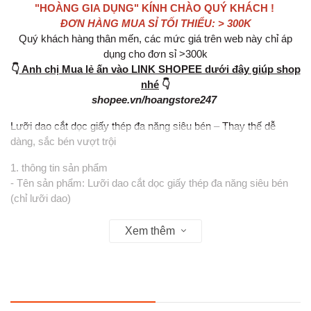
"HOÀNG GIA DỤNG" KÍNH CHÀO QUÝ KHÁCH !
ĐƠN HÀNG MUA SỈ TỐI THIỂU: > 300K
Quý khách hàng thân mến, các mức giá trên web này chỉ áp
dụng cho đơn sỉ >300k
👇
Anh chị Mua lẻ ấn vào LINK SHOPEE dưới đây giúp shop
nhé
👇
shopee.vn/hoangstore247
Lưỡi dao cắt dọc giấy thép đa năng siêu bén – Thay thế dễ
dàng, sắc bén vượt trội
1. thông tin sản phẩm
- Tên sản phẩm: Lưỡi dao cắt dọc giấy thép đa năng siêu bén
(chỉ lưỡi dao)
- Chất liệu: Thép không gỉ cao cấp, phần vỏ nhựa bảo vệ lưỡi
dao khi chưa sử dụng
Xem thêm
- Kích thước: 10 x 1,8cm – thiết kế vừa vặn với nhiều loại thân
dao phổ thông
- Sản phẩm dạng rời, chuyên dùng để thay thế khi lưỡi dao cũ bị
cùn, gãy hoặc hư hỏng
- Được mài sẵn sắc bén, dễ dàng lắp đặt và sử dụng ngay sau