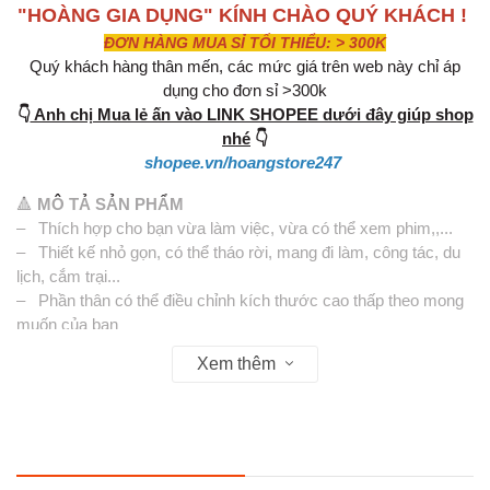
"HOÀNG GIA DỤNG" KÍNH CHÀO QUÝ KHÁCH !
ĐƠN HÀNG MUA SỈ TỐI THIỂU: > 300K
Quý khách hàng thân mến, các mức giá trên web này chỉ áp
dụng cho đơn sỉ >300k
👇
Anh chị Mua lẻ ấn vào LINK SHOPEE dưới đây giúp shop
nhé
👇
shopee.vn/hoangstore247
🔺
MÔ TẢ SẢN PHẨM
– Thích hợp cho bạn vừa làm việc, vừa có thể xem phim,,...
– Thiết kế nhỏ gọn, có thể tháo rời, mang đi làm, công tác, du
lịch, cắm trại...
– Phần thân có thể điều chỉnh kích thước cao thấp theo mong
muốn của bạn
– Giá đỡ điện thoại được làm bằng kim loại và nhựa cao cấp,
Xem thêm
có độ bền cao và dể sử dụng.
– Phần chân đế chắc chắn chống trượt khi để bàn
– Phần giá đỡ điện thoại có thể điều chỉnh linh hoạt phù hợp
với kích thước điện thoại của bạn, có độ rộng từ 6,5cm đến
9.5cm phù hợp hầu hết tất cả các dòng điện thoại hiện nay