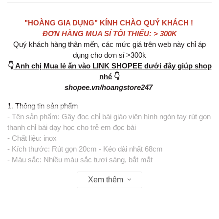
"HOÀNG GIA DỤNG" KÍNH CHÀO QUÝ KHÁCH !
ĐƠN HÀNG MUA SỈ TỐI THIỂU: > 300K
Quý khách hàng thân mến, các mức giá trên web này chỉ áp
dụng cho đơn sỉ >300k
👇
Anh chị Mua lẻ ấn vào LINK SHOPEE dưới đây giúp shop
nhé
👇
shopee.vn/hoangstore247
1. Thông tin sản phẩm
- Tên sản phẩm: Gậy đọc chỉ bài giáo viên hình ngón tay rút gọn
thanh chỉ bài dạy học cho trẻ em đọc bài
- Chất liệu: inox
- Kích thước: Rút gọn 20cm - Kéo dài nhất 68cm
- Màu sắc: Nhiều màu sắc tươi sáng, bắt mắt
- Thiết kế: Đầu ngón tay hình hoạt hình ngộ nghĩnh, thân inox
Xem thêm
chắc chắn, tay cầm bọc nhựa chống trượt
2. Tiện ích sản phẩm
- Có thể thu gọn và kéo dài linh hoạt, dễ dàng cất giữ và mang