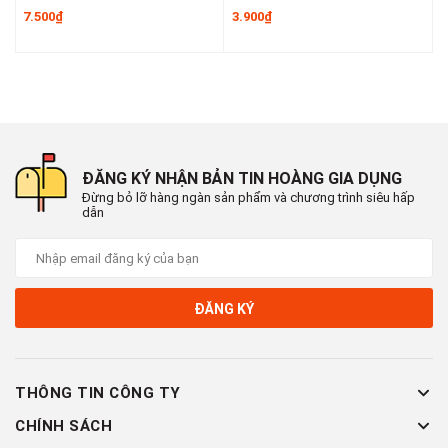
- Sau khi sử dụng, rút gọn và bảo quản nơi khô ráo, tránh va
7.500₫
3.900₫
6
đập mạnh
#gaydocchibai #gaydayhoc #gayrutgon #thietbigiangday
#gaychibaitreem #gaychibaimauchac #gaydocbaigv
#gaychibaingontay #gayinox #gayhoathinh #dungcutruonghoc
#dochoigiaovien #thietbiytehocduong #gaydayhoctreem
#gaydongian
ĐĂNG KÝ NHẬN BẢN TIN HOÀNG GIA DỤNG
📞
Hotline : 0902.960.976 (Zalo)
Đừng bỏ lỡ hàng ngàn sản phẩm và chương trình siêu hấp
dẫn
🕗 Thời gian làm việc : Sáng 8:00 - 12:00 & Chiều 13:30 -
17:30
🏡 Địa chỉ : 16 Tây lân 3, Bà Điểm, Hóc Môn , TP Hồ Chí
Minh
🚛 Giao hàng toàn quốc
ĐĂNG KÝ
THÔNG TIN CÔNG TY
CHÍNH SÁCH