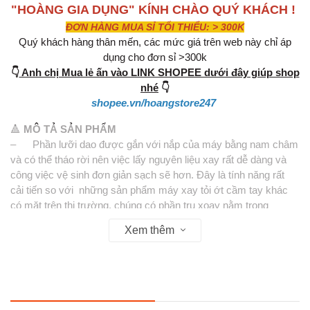
"HOÀNG GIA DỤNG" KÍNH CHÀO QUÝ KHÁCH !
ĐƠN HÀNG MUA SỈ TỐI THIỂU: > 300K
Quý khách hàng thân mến, các mức giá trên web này chỉ áp
dụng cho đơn sỉ >300k
👇
Anh chị Mua lẻ ấn vào LINK SHOPEE dưới đây giúp shop
nhé
👇
shopee.vn/hoangstore247
🔺
MÔ TẢ SẢN PHẨM
– Phần lưỡi dao được gắn với nắp của máy bằng nam châm
và có thể tháo rời nên việc lấy nguyên liệu xay rất dễ dàng và
công việc vệ sinh đơn giản sạch sẽ hơn. Đây là tính năng rất
cải tiến so với những sản phẩm máy xay tỏi ớt cầm tay khác
có mặt trên thị trường, chúng có phần trụ xoay nằm trong
khoang đựng nguyên liệu nên khi xay xong bạn sẽ rất khó khăn
Xem thêm
để lấy phần nguyên liệu ra ngoài.
– Sản phẩm có thể dùng để xay thịt, xay rau củ quả như : cà
rốt, bí ngô...
– Đây là loại dụng cụ kéo bằng tay rất hiệu quả vì sản phẩm
nhanh chóng được làm dập, nhuyễn theo ý muốn và hoàn toàn