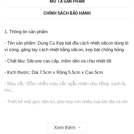
MÔ TẢ SẢN PHẨM
CHÍNH SÁCH BẢO HÀNH
1. Thông tin sản phẩm
- Tên sản phẩm: Dụng Cụ Kẹp bát đĩa cách nhiệt silicon dùng lò
vi sóng, găng tay cách nhiệt bằng silicon, kẹp bát chống bỏng
- Chất liệu: Silicone cao cấp, mềm dẻo và chịu nhiệt tốt
- Kích thước: Dài 7.5cm x Rộng 5.5cm x Cao 5cm
- Màu sắc: Gồm nhiều màu sắc ngẫu nhiên như hồng, xanh lá,
tím...
- Thiết kế nhỏ gọn, tiện lợi, phù hợp với nhiều loại bát đĩa và nồi
2. Tiện ích sản phẩm
Xem thêm