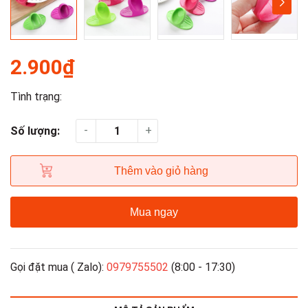
2.900₫
Tình trạng:
-
+
Số lượng:
Thêm vào giỏ hàng
Mua ngay
Gọi đặt mua ( Zalo):
0979755502
(8:00 - 17:30)