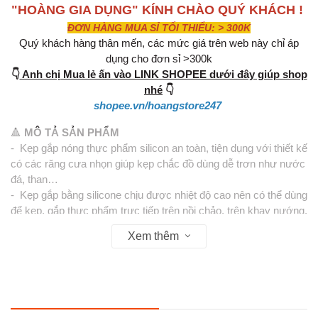
"HOÀNG GIA DỤNG" KÍNH CHÀO QUÝ KHÁCH !
ĐƠN HÀNG MUA SỈ TỐI THIỂU: > 300K
Quý khách hàng thân mến, các mức giá trên web này chỉ áp
dụng cho đơn sỉ >300k
👇
Anh chị Mua lẻ ấn vào LINK SHOPEE dưới đây giúp shop
nhé
👇
shopee.vn/hoangstore247
🔺
MÔ TẢ SẢN PHẨM
- Kẹp gắp nóng thực phẩm silicon an toàn, tiện dụng với thiết kế
có các răng cưa nhọn giúp kẹp chắc đồ dùng dễ trơn như nước
đá, than…
- Kẹp gắp bằng silicone chịu được nhiệt độ cao nên có thể dùng
để kẹp, gắp thực phẩm trực tiếp trên nồi chảo, trên khay nướng.
Chịu được nhiệt độ cao, an toàn cho người sử dụng.
Xem thêm
- Thân cán được làm bằng Inox , chất liệu đầu gắp silicon
chống trơn trượt, an toàn vệ sinh an toàn thực phẩm.
- Phù hợp sử dụng an toàn với các sản phẩm nồi và chảo
chống dính.
- Sản phẩm tiện dụng cần thiết cho mọi gian bếp gia đình, nhà