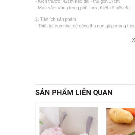
- Kích thước: 42cm kéo dài - thu gọn 17cm
- Màu sắc: Vàng trong phối inox, thiết kế hiện đại
2. Tiện ích sản phẩm
- Thiết kế gọn nhẹ, dễ dàng thu gọn giúp mang theo
- Có thể kéo dài thành 4 đoạn linh hoạt, thuận tiện
- Tay cầm bằng thép không gỉ chắc chắn, có độ bền
X
- Đầu cào bằng nhựa mềm giúp tiếp xúc nhẹ nhàng
- Trang bị dây móc khóa kim loại tiện dụng, dễ dàn
3. Công dụng
- Dụng cụ lý tưởng để cào lưng, gãi ngứa hoặc má
- Giúp lưu thông khí huyết, giảm cảm giác mệt mỏ
- Phù hợp với mọi lứa tuổi, đặc biệt tiện dụng cho
- Có thể dùng để mát-xa nhẹ các vùng khó với tới n
SẢN PHẨM LIÊN QUAN
#dungcucaolung #masagecaolung #caolunginox #c
#caolungcoithethuvao #caolungdaitienloi #dungcu
#tienichgiadinh #phukiengiadinh #dungcuhoitrogiad