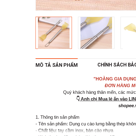
CHÍNH SÁCH BẢ
MÔ TẢ SẢN PHẨM
"HOÀNG GIA DỤNG
ĐƠN HÀNG MUA
Quý khách hàng thân mến, các mức g
👇
Anh chị Mua lẻ ấn vào L
shopee.
1. Thông tin sản phẩm
- Tên sản phẩm: Dụng cụ cào lưng bằng thép không
- Chất liệu: tay cầm inox, bàn cào nhựa