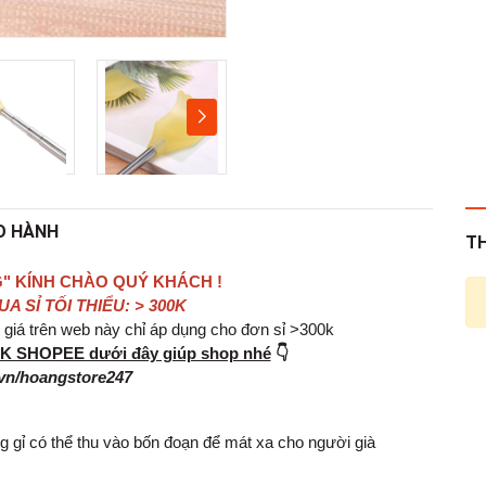
O HÀNH
T
" KÍNH CHÀO QUÝ KHÁCH !
 SỈ TỐI THIỂU: > 300K
iá trên web này chỉ áp dụng cho đơn sỉ >300k
INK SHOPEE dưới đây giúp shop nhé
👇
vn/hoangstore247
 gỉ có thể thu vào bốn đoạn để mát xa cho người già