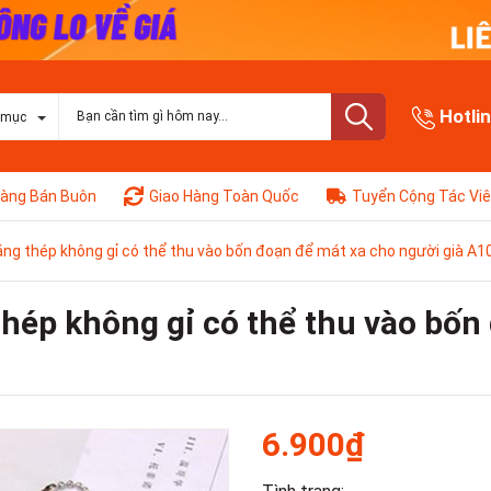
Hotli
 mục
àng Bán Buôn
Giao Hàng Toàn Quốc
Tuyển Cộng Tác Vi
ằng thép không gỉ có thể thu vào bốn đoạn để mát xa cho người già A1
hép không gỉ có thể thu vào bốn
6.900₫