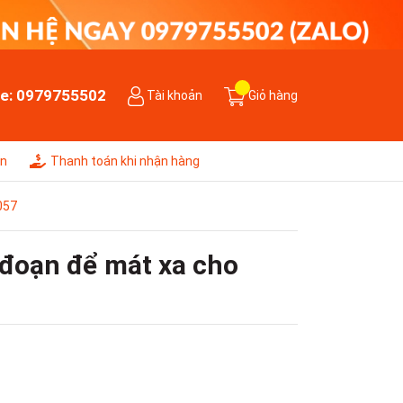
ne:
0979755502
Tài khoản
Giỏ hàng
ên
Thanh toán khi nhận hàng
057
 đoạn để mát xa cho