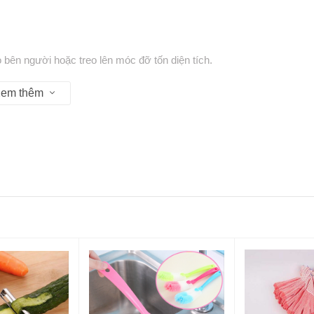
 bên người hoặc treo lên móc đỡ tốn diện tích.
 điều chỉnh chiều dài theo nhu cầu sử dụng.
 cao và chống rỉ sét hiệu quả.
em thêm
 với da, không gây trầy xước.
g móc vào chìa khóa, túi xách.
t-xa cho người già và người làm việc văn phòng.
i và căng thẳng sau một ngày làm việc.
 người lớn tuổi hoặc người bị hạn chế về vận động tay.
hư lưng, vai, gáy.
aolungnguoigia #caolunggiare #dungcucaolungmini
masage #masagelung #masagenguoigia #thietbicuoituan
inh