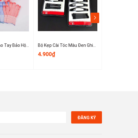
Sét 10 Chiếc Bao Tay Bảo Hộ Lao Động ,Găng tay đan sọc nhiều màu, găng tay làm việc, găng tay len A0331
Bộ Kẹp Cài Tóc Màu Đen Ghim Bên Gọn Gàng, Kẹp Tóc Nữ Kẹp Mini Cố Định Tóc Không Trơn Trượt T1123
4.900₫
3.900₫
ĐĂNG KÝ