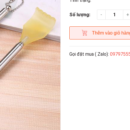
Tình trạng:
-
+
Số lượng:
Thêm vào giỏ hàn
Gọi đặt mua ( Zalo):
0979755