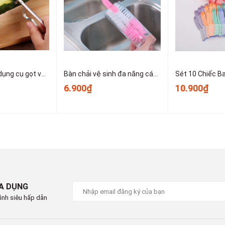
u 13:30 - 17:30
P Hồ Chí Minh
Dao bào thép, dụng cụ gọt vỏ kim loại, dụng cụ gọt vỏ trái cây và rau củ nhỏ gọn dễ sử dụng T1243
Bàn chải vệ sinh đa năng cán dài dùng để vệ sinh nồi, cốc, tách trà, bình giữ nhiệt, bình sữa trẻ em A1934
6.900₫
10.900₫
IA DỤNG
ình siêu hấp dẫn