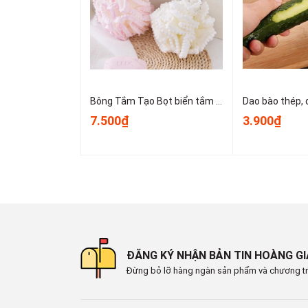
📞
Hotline : 0902.960.976 (Zalo)
🕗 Thời gian làm việc : Sáng 8:00 - 12:00 & Chiề
🏡 Địa chỉ : 16 Tây lân 3, Bà Điểm, Hóc Môn , T
🚛 Giao hàng toàn quốc
Bông Tắm Tạo Bọt biển tắm lớn, bọt biển tắm cao cấp không bị lan rộng, siêu mềm và dễ tạo bọt A3553
7.500₫
3.900₫
ĐĂNG KÝ NHẬN BẢN TIN HOÀNG G
Đừng bỏ lỡ hàng ngàn sản phẩm và chương tr