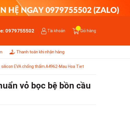
ne:
0979755502
Tài khoản
Giỏ hàng
ên
Thanh toán khi nhận hàng
 silicon EVA chống thấm A4962-Mau Hoa Tiet
huẩn vỏ bọc bệ bồn cầu