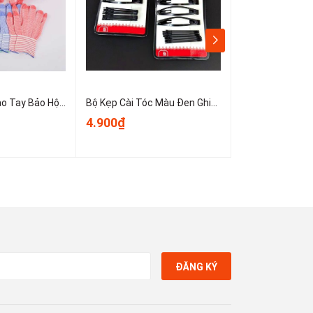
Sét 10 Chiếc Bao Tay Bảo Hộ Lao Động ,Găng tay đan sọc nhiều màu, găng tay làm việc, găng tay len A0331
Bộ Kẹp Cài Tóc Màu Đen Ghim Bên Gọn Gàng, Kẹp Tóc Nữ Kẹp Mini Cố Định Tóc Không Trơn Trượt T1123
4.900₫
3.900₫
ĐĂNG KÝ