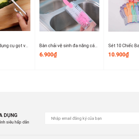
g tính, phơi khô tự nhiên.
 tránh làm mòn lớp silicon.
h nắng trực tiếp để kéo dài tuổi thọ.
#demgiuammoadong #lotdemboncaudethuong
cauchongtham #xopboncaueva #demboncaumau
chuU #tienichnhavesinh #demboncauchobe
Dao bào thép, dụng cụ gọt vỏ kim loại, dụng cụ gọt vỏ trái cây và rau củ nhỏ gọn dễ sử dụng T1243
Bàn chải vệ sinh đa năng cán dài dùng để vệ sinh nồi, cốc, tách trà, bình giữ nhiệt, bình sữa trẻ em A1934
6.900₫
10.900₫
u 13:30 - 17:30
P Hồ Chí Minh
IA DỤNG
ình siêu hấp dẫn