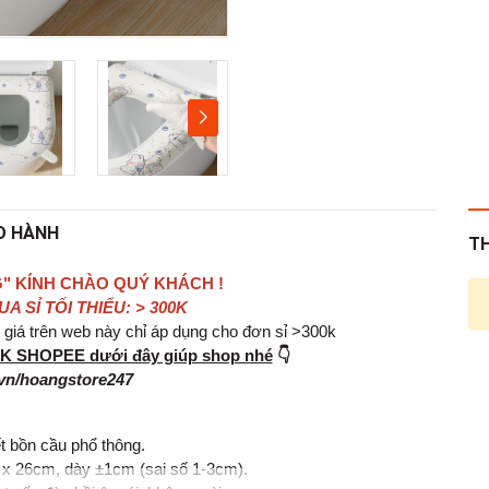
O HÀNH
T
" KÍNH CHÀO QUÝ KHÁCH !
 SỈ TỐI THIỂU: > 300K
iá trên web này chỉ áp dụng cho đơn sỉ >300k
INK SHOPEE dưới đây giúp shop nhé
👇
vn/hoangstore247
t bồn cầu phổ thông.
 x 26cm, dày ±1cm (sai số 1‑3cm).