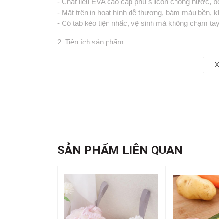
- Chất liệu EVA cao cấp phủ silicon chống nước, b
- Mặt trên in hoạt hình dễ thương, bám màu bền, kh
- Có tab kéo tiện nhấc, vệ sinh mà không chạm tay
2. Tiện ích sản phẩm
- Lớp EVA chống thấm giúp bệ luôn khô ráo, hạn ch
- Cấu trúc bọt xốp giữ nhiệt, mang lại cảm giác 
X
- Rãnh vân chéo tăng ma sát, ngăn trơn trượt khi n
- Thiết kế mảnh ôm khít, che viền sứ lạnh, gia tă
- Dễ tháo lắp, có thể giặt tay hoặc lau bằng khăn ẩ
3. Công dụng chức năng
- Giữ ấm bệ bồn cầu, tránh tình trạng sốc nhiệt khi 
- Tạo lớp đệm êm, giảm áp lực lên hông và đùi, đặ
- Ngăn cách trực tiếp da với bề mặt sứ, giảm nguy
SẢN PHẨM LIÊN QUAN
- Trang trí không gian vệ sinh, mang lại cảm giác 
- Hạn chế tiếng ồn va chạm giữa nắp và bệ nhờ độ
4. Hướng dẫn sử dụng chi tiết
- Vệ sinh bề mặt bệ bồn cầu, lau khô trước khi dán
- Lột lớp keo ở mặt sau, canh vị trí chữ U và dán 
- Điều chỉnh tab kéo hướng ra ngoài để dễ tháo.