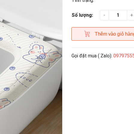
Tình trạng:
-
+
Số lượng:
Thêm vào giỏ hàn
Gọi đặt mua ( Zalo):
0979755