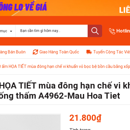
Hotli
 mục
àng Bán Buôn
Giao Hàng Toàn Quốc
Tuyển Cộng Tác Vi
 ấm HỌA TIẾT mùa đông hạn chế vi khuẩn vỏ bọc bệ bồn cầu bằng xốp
HỌA TIẾT mùa đông hạn chế vi k
hống thấm A4962-Mau Hoa Tiet
21.800₫