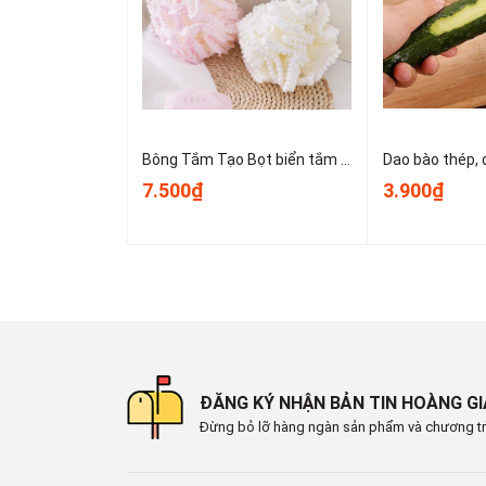
- Sau 1–2 tuần, tháo ra giặt nhẹ bằng xà phòng trun
- Không dùng bàn chải cứng hoặc chất tẩy mạnh để
- Khi không sử dụng, bảo quản nơi khô ráo, tránh án
#dembetboncau #vobocboncau #demboncaueva 
#lotboncauhoatinhinh #demboncaumem #lotbon
#phukienthuvesinh #vobocgiuam #boncaudinhinh
Bông Tắm Tạo Bọt biển tắm lớn, bọt biển tắm cao cấp không bị lan rộng, siêu mềm và dễ tạo bọt A3553
7.500₫
3.900₫
📞
Hotline : 0902.960.976 (Zalo)
🕗 Thời gian làm việc : Sáng 8:00 - 12:00 & Chiề
🏡 Địa chỉ : 16 Tây lân 3, Bà Điểm, Hóc Môn , T
🚛 Giao hàng toàn quốc
ĐĂNG KÝ NHẬN BẢN TIN HOÀNG G
Đừng bỏ lỡ hàng ngàn sản phẩm và chương tr