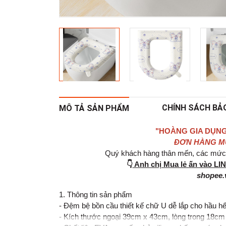
CHÍNH SÁCH BẢ
MÔ TẢ SẢN PHẨM
"HOÀNG GIA DỤNG
ĐƠN HÀNG MUA
Quý khách hàng thân mến, các mức g
👇
Anh chị Mua lẻ ấn vào L
shopee.
1. Thông tin sản phẩm
- Đệm bệ bồn cầu thiết kế chữ U dễ lắp cho hầu hế
- Kích thước ngoại 39cm x 43cm, lòng trong 18cm