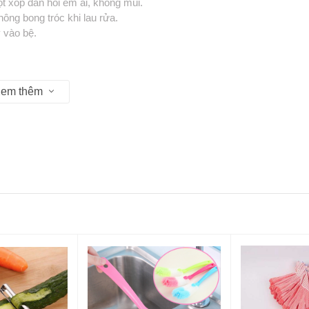
ọt xốp đàn hồi êm ái, không mùi.
ông bong tróc khi lau rửa.
 vào bệ.
ế cặn bẩn và vi khuẩn phát triển.
ấm áp mùa đông, thoáng mát mùa hè.
em thêm
gồi và đứng lên.
ng tính thẩm mỹ cho phòng tắm.
m, tái sử dụng nhiều lần.
sử dụng trong thời tiết lạnh.
c biệt phù hợp cho người lớn tuổi, phụ nữ mang thai.
 cơ lây lan vi khuẩn, nấm mốc.
sạch sẽ, đáng yêu cho trẻ nhỏ.
 dày xốp.
.
từ trên xuống, miết nhẹ cho bám chặt.