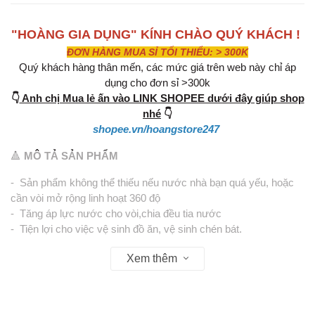
"HOÀNG GIA DỤNG" KÍNH CHÀO QUÝ KHÁCH !
ĐƠN HÀNG MUA SỈ TỐI THIỂU: > 300K
Quý khách hàng thân mến, các mức giá trên web này chỉ áp
dụng cho đơn sỉ >300k
👇
Anh chị Mua lẻ ấn vào LINK SHOPEE dưới đây giúp shop
nhé
👇
shopee.vn/hoangstore247
🔺
MÔ TẢ SẢN PHẨM
- Sản phẩm không thể thiếu nếu nước nhà bạn quá yếu, hoặc
cần vòi mở rộng linh hoạt 360 độ
- Tăng áp lực nước cho vòi,chia đều tia nước
- Tiện lợi cho việc vệ sinh đồ ăn, vệ sinh chén bát.
- Phù hợp cho nhà tắm, bếp núc
Xem thêm
- Thiết kế phù hợp cho vòi nước đầu tròn có đường kính từ 16-
19mm. Giúp tiết kiệm nước đến 50%
- Có thể kéo dài và xoay 360 độ tới các vị trí bồn rửa chén -
siêu tiện lợi - siêu đa năng.